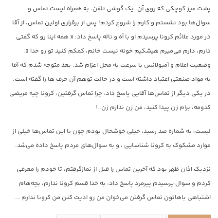
پشت میز کوچکی که روی آن، یک گوشی تلفن، به همراه لیست تماس و
سوال‌ها بود نشستم و کارم را شروع کردم! پس از برقراری اولین تماس، از آقا
در مورد علائم کرونا پرسیدم او با آه و ناله پاسخ داد: « همه اینا رو که گفتی
دارم، دارم می‌میرم هیشکیم خونه نیست خانم، کمکم کنید تو رو خدا ».
وضعیت اعلام و آمبولانس با سرعت به محل اعزام شد. بعد متوجه شدم که آقا
به مواد صنعتی اعتیاد داشته است و در حالت توهم آن حرف ها را گفته است.
در یکی دیگر از تماس‌ها آقایی پاسخ داد: چرا تماس گرفتین، کرونا چیه مریضی
کدومه، برام زن پیدا کنید، من زن ندارم زن..!
لیست، به شماره صد رسید، خیلی خوشحال بودم چون با این تماس‌ها خیلی از
موارد مشکوک به کرونا شناسایی ، و به سوال‌های مردم پاسخ داده می‌شد.
نزدیک اذان ظهر بود که آخرین تماس را قبل از نمازگرفتم، تا خودم را معرفی
کردم و سوال پرسیدم پیرمرد پاسخ داد: به خدا قسم کرونا ندارم، بچه‌هام
اشتباهی باهاتون تماس گرفتن می‌خوان من رو اذیت کنن من کرونا ندارم ….