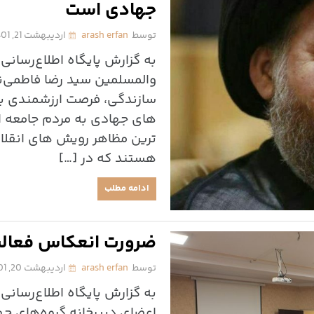
جهادی است
توسط
arash erfan
اردیبهشت 21, 1401
به گزارش پایگاه اطلاع‌رسانی
والمسلمین سید رضا فاطمی‌نی
سازندگی، فرصت ارزشمندی برا
های جهادی به مردم جامعه اس
ترین مظاهر رویش های انقلا
هستند که در […]
ادامه مطلب
ضرورت انعکاس فعالیت
توسط
arash erfan
اردیبهشت 20, 1401
به گزارش پایگاه اطلاع‌رسا
اعضای دبیرخانه گروه‌های جه