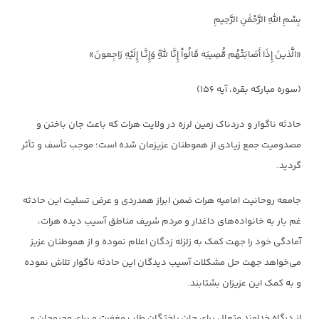
بِسْمِ اللَّهِ الرَّحْمَٰنِ الرَّحِیمِ
«الَّذینَ إِذَا أَصَابَتْهُم مُّصِیبَه قَالُواْ إِنَّا لِلّهِ وَإِنَّـا إِلَیْهِ رَاجِعونَ»
(سوره مبارکه بقره، آیه ۱۵۶)
حادثه ناگوار و دردناک زمین لرزه در ولایت هرات که باعث جان باختن و
مصدومیت جمع زیادی از هموطنان عزیزمان شده است؛ موجب تأسف و تأثر
گردید.
جامعه روحانیت امامیه هرات ضمن ابراز همدردی و عرض تسلیت این حادثه
غم بار به خانواده‌های داغدار و مردم شریف مناطق آسیب دیده هرات،
آمادگی خود را جهت کمک به زلزله زدگان اعلام نموده و از هموطنان عزیز
می‌خواهد جهت حل مشکلات آسیب دیدگان این حادثه ناگوار تلاش نموده
و به کمک این عزیزان بشتابند.
از درگاه خداوند متعال برای جان باختگان طلب مغفرت و برای مجروحان و