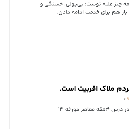
ه چیز علیه توست؛ بی‌پولی، خستگی و
 باز هم برای خدمت ادامه دادن.
مردم ملاک اقربیت است.
۰
آیت الله #شب_زنده_دار در درس #فقه معاصر مورخه ۱۳