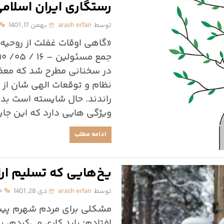
رستگاری ایران اسلام
توسط
arash erfan
بهمن 17, 1401
«گاهی اوقات غفلت از روحیه ج
در سخنانی مطرح شد که مع
نظام و توقعات الهی شان از
راندند. حال شایسته است بد
ویژگی هایی دارد که این جایگا
ادامه مطلب
یخ‌هایی که تسلیم ارا
توسط
arash erfan
دی 28, 1401
۰
مشکلی برای مردم شهرم پیش آ
افتادم؛ باید کاری می‌کردم، 