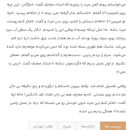
می‌خواستم بروم کفن میت را بیاورم که استاد معارف گفت: «مژگان ، این چیه
روی کمرمیت؟» گفتم: «ماسکم بخار گرفته نمی بینم.» از خاله‌ام پرسید: «لیلا
تو میبینی؟» خاله‌ام دستش را کشید روی بدن میت و گفت: «فکر کنم پوست
میت باشه. نه! مثل اینکه چسبه!» وقتی این را شنیدم، انگار یک سطل آب سرد
ریختند روی سرم؛ روزه بودم، آب بدنم هم از شدت عرق داشت ذره ذره کم
می‌شد، ماسک هم طوری بسته شده بود که حس می‌کردم موهایم دارد کنده
می‌شود. سرم را بردم پایین، دست‌هایم را گذاشتم روی میز و گفتم: معطل
نکنیم. از اول غسل بدیم که «گردنمون نباشه.» استاد معارف گفت: «پس یا
علی!»
وقتی تغسیل تمام شد، رفتم بیرون ماسکم را درآوردم و پنج دقیقه بی حال
لم دادم روی صندلی. خانم معارف هم بی جان افتاد کف کانکس! خاله لیلا
گفت: «فکر کنم این میت خیلی خودش رو می شسته که بایه بار غسل راضی
نشده!» همگی زدیم زیر خنده.
برچسب ها
دارالرحمه
شیراز
طلاب جهادی