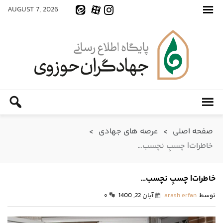
AUGUST 7, 2026
صفحه اصلی
>
عرصه های جهادی
>
خاطرات| چسبِ نچسب…
خاطرات| چسبِ نچسب…
توسط
arash erfan
آبان 22, 1400
۰