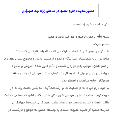
حضور نماینده حوزه علمیه در مناطق زلزله زده هرمزگان
متن پیام به شرح زیر است:
بسم الله الرحمن الرحيم و هو خير ناصر و معین
سلام علیکم
با احترام و عرض تبریک اعیاد مبارک ذی الحجة الحرام، آنچنانی که حادثه
دلخراش زلزله شهرستان بندرلنگه و اندوه از دست دادن و مجروح شدن تعدادی
از هموطنان، موجب رقم خوردن تأسف و تألم قلبی شده، خروش و شکوه
جهادگران حوزوی برای امدادرسانی در گرمای طاقت فرسای این ایام خطه
هرمزگان، مایه مباهات و افتخار بود.
بر خود لازم می دانم از هدایت ها و ارشادات آیت الله رکنی دامت برکاته در
جهت تربیت طلاب فاضل و مردمی شهرستان بندر لنگه و تشریک مساعی یکایک
طلاب، فضلا و اساتید ارجمند حوزه های علمیه هرمزگان، خصوصا جهادگران
مدرسه علمیه آل البيت عليهم السلام به واسطه حضور به موقع و ارزشمند در