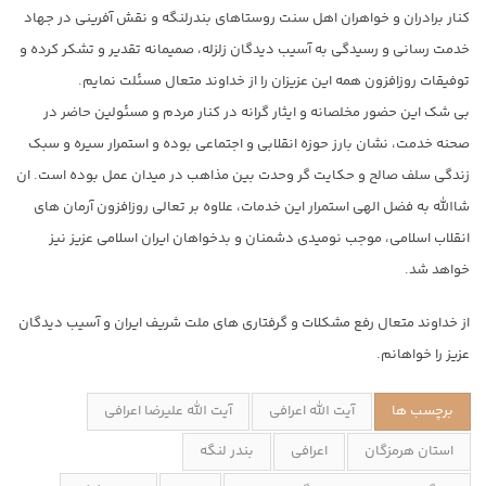
کنار برادران و خواهران اهل سنت روستاهای بندرلنگه و نقش آفرینی در جهاد
خدمت رسانی و رسیدگی به آسیب دیدگان زلزله، صمیمانه تقدیر و تشکر کرده و
توفیقات روزافزون همه این عزیزان را از خداوند متعال مسئلت نمایم.
بی شک این حضور مخلصانه و ایثار گرانه در کنار مردم و مسئولین حاضر در
صحنه خدمت، نشان بارز حوزه انقلابی و اجتماعی بوده و استمرار سیره و سبک
زندگی سلف صالح و حکایت گر وحدت بین مذاهب در میدان عمل بوده است. ان
شاالله به فضل الهی استمرار این خدمات، علاوه بر تعالی روزافزون آرمان های
انقلاب اسلامی، موجب نومیدی دشمنان و بدخواهان ایران اسلامی عزیز نیز
خواهد شد.
از خداوند متعال رفع مشکلات و گرفتاری های ملت شریف ایران و آسیب دیدگان
عزیز را خواهانم.
برچسب ها
آیت الله اعرافی
آیت الله علیرضا اعرافی
استان هرمزگان
اعرافی
بندر لنگه