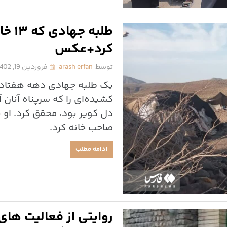
طلبه‌
کرد+عکس
توسط
arash erfan
فروردین 19, 1402
یک طلبه جهادی دهه هفتادی ر
کشیده‌ای را که سرپناه آنان 
صاحب خانه کرد.
ادامه مطلب
روایتی از فعالیت های