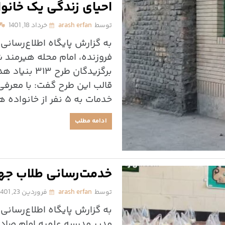
احیای زندگی یک خانواده
توسط
arash erfan
خرداد 18, 1401
به گزارش پایگاه اطلاع‌رسان
فروزنده، امام محله هیرمند ش
برگزیدگان طر
قالب این طرح گفت: با معرفی 
خدمات به ۵ نفر از خانواده های تحت پوشش اقدام […]
ادامه مطلب
خدمت‌رسانی طلاب جها
توسط
arash erfan
فروردین 23, 1401
به گزارش پایگاه اطلاع‌رسانی
مدیر مدرسه علمیه امام صاد