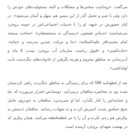
می‌گفت: «روحانیت سختی‌ها و مشکلات و البته مسئولیت‌های خودش را
دارد ولی با صبر و تحمل گذر از این مسیر هم سهل و آسان می‌شود». در
کنار حضورش در جبهه، او را با خدمات اجتماعی‌اش در حومه بروجرد
می‌شناسند؛ خدماتی همچون «رسیدگی به مستضعفان»، «ساخت مسجد
امام محمدباقر علیه‌السلام»، «بنا و مرمّت چندین مدرسه و حمام»،
«جاده‌کشی» و «قبول ریاست سازمان آب بروجرد بمدت 6 ماه و
آب‌رسانی به مناطق محروم و هزینه نگرفتن از خانواده‌های تنگ‌دست بابت
لوله‌کشی».
بعد از قطع‌نامه 598 که برای رسیدگی به مناطق جنگ‌زده، راهی کردستان
شده بود به محاصره منافقان درمی‌آیند. دوستانش اصرار می‌ورزند که عبا
و عمامه‌اش را کنار بگذارد، اما او نمی‌پذیرد. منافقان به خودروی حامل
شیخ حمله‌ور شده، اسیرش کردند و به شهادت رسانند. منافقان دَدمنش به
پیکرش هم رحم نکرده و آن را با تبر قطعه‌قطعه می‌کنند، همان پیکری که
در بهشت شهدای بروجرد آرمیده است.