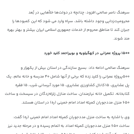
سرهنگ ناصر صالحی افزود: چنانچه در دولت‌ها خلأهایی در بُعد
محرومیت‌زدایی وجود داشته باشد، سپاه وارد می شود که این کمبودها را
جبران کند تا مناطق محروم از خدمات جمهوری اسلامی ایران بیشتر و بهتر بهره
مند شوند.
۱۵۰۰ پروژه عمرانی در کهگیلویه و بویراحمد کلید خورد
سرهنگ صالحی ادامه داد: بسیج سازندگی در استان بیش از یکهزار و
۵۰۰پروژه عمرانی را کلید زده که برخی از آنها شامل ۴۰ مدرسه و خانه عالم، یک
پل عشایری، ۱۵ کانال کشاورزی عشایری، ۱۵ مورد آبرسانی شرب، ۱۵ فقره
کتابخانه، تکمیل خانه نیازمندان، ساخت منازل زلزله‌زدگان در سیسخت و ساخت
۶۵۰ منزل مددجویان کمیته امداد امام خمینی (ره) در استان هستند.
وی با اشاره به ساخت منزل مددجویان کمیته امداد امام خمینی (ره) گفت:
ساخت ۶۵۰ منزل مددجویان کمیته امداد به اتمام رسیده و در مرحله جدید نیز