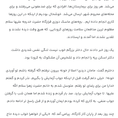
می‌شد. هر روز برای بیمارستان‌ها، افرادی که برای ضدعفونی می‌رفتند و برای
محله‌های محروم شهر، ارسال می‌شد. خوشحال بودیم از اینکه در این روزها
کاری انجام داده ایم… بچه‌های ماسک دوزی قرارگاه حضرت خدیجه علیها سلام
مظلوم ترین مدافعان سلامت روزهای کرونایی، که هیچ وقت دیده نشدند و
تقدير نشدند اما آمدند و ایستادند.
یک روز خبر دادند حال دختر بزرگم خوب نیست تنگی نفس شدیدی داشت.
دکتر اسکن ریه را انجام داد و تشخیص آن مشکوک به کرونا بود.
دخترم گفت: مامان دیدی! اصلا از خونه بیرون نرفتم اگه گرفته باشم تو آوردی
خونه!. خیلی دلم گرفت قبل از اینکه جواب آزمایش را بگیرم، نذر کردم و گفتم
خدایا من برای رضای تو رفتم. متوسل شدم به خانم حضرت زهرا سلام الله
علیها. تا جواب آزمایش بیاید، صد بار مُردم و زنده شدم اما همان شب با گرفتن
جواب منفی، به کاری که کرده بودم ایمان آوردم و از قبل راسخ تر ادامه دادم.
چند روز بعد از پایان کار کارگاه، پیامی آمد که: «یکی از خواهرا خواب دیده حاج