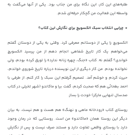
طلبه‌های این کار، این نگاه برای من جذاب بود. یکی از آنها می‌گفت به
واسطه این فعالیت من گچکار حرفه‌ای شدم.
* چرایی انتخاب سبک الکسویچ برای نگارش این کتاب؟
الکسویچ را یکی از دوستانم معرفی کرد. وقتی به یکی از دوستان گفتم
می‌خواهم یک کار تاریخ شفاهی انجام دهم از من پرسید الکسویچ
خواندی؟ گفتم نه. کتاب «جنگ، چهره زنانه ندارد» را تورق کرده بودم، ولی
نخوانده بودم. من کار دیگری از این نویسنده درباره تاریخ شوروی خواندم،
حیرت کردم و خوشم آمد. تصمیم گرفتم این سبک را کار کنم، از طرفی با
احمد بطحائی هم که صحبت کردم، گفت بیا و ماکاندو (شهر تخیلی در کتاب
صدسال تنهایی مارکز) خودت را بساز.
روستای کتاب «رودخانه ماهی و نهنگ» هم هست و هم نیست، به بیان
دیگر این روستا همان «ماکاندو» من است. روستایی که در رمان وجود
دارد با روستای واقعی تفاوت دارد و مستند صرف نیست و پس از نگارش