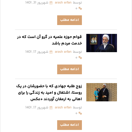
توسط
arash erfan
شهریور 31, 1401
۰
ادامه مطلب
قوام حوزه علمیه در گرو آن است که در
خدمت مردم باشد
توسط
arash erfan
شهریور 17, 1401
۰
ادامه مطلب
زوج طلبه جهادی که با حضورشان در یک
روستا، اشتغال و امید به زندگی را برای
اهالی به ارمغان آوردند +عکس
توسط
arash erfan
شهریور 17, 1401
۰
ادامه مطلب