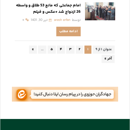
امام جماعتی که مانع 53 طلاق و واسطه
26 ازدواج شد +عکس و فیلم
توسط
arash erfan
تیر 30, 1401
۰
ادامه مطلب
عنوان ۱ از ۹
۱
۲
۳
۴
۵
...
»
آخر »