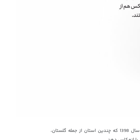
با رویکرد «روایت زندگی» شامل حضور و گفت‌وگو با طلاب جهادگر در حوادث است، اما این بار سیل‌های نوروز سال 1398 که چندین استان از جمله گلستان‌،
 را انعکاس دهد.