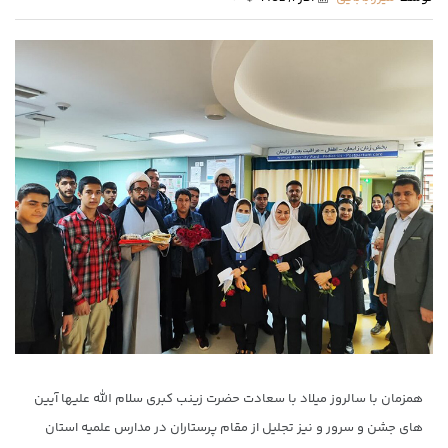
همزمان با سالروز میلاد با سعادت حضرت زینب کبری سلام الله علیها آیین
های جشن و سرور و نیز تجلیل از مقام پرستاران در مدارس علمیه استان