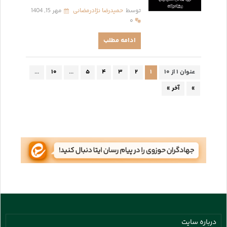
توسط
حمیدرضا نژادرمضانی
مهر 15, 1404
۰
ادامه مطلب
عنوان ۱ از ۱۰
۱
۲
۳
۴
۵
...
۱۰
...
»
آخر »
درباره سایت