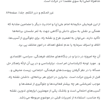
شاهراه اصلی(به سوی مقصد) در حرکت است.
غرر الحکم و درر الکلم، جلد۱، صفحه۸۲
از این فرمایش حکیمانه امام علی(ع) و احادیث دیگر با مضامین مشابه که
همگی بر نقش به سزای دانش و آگاهی جهت به ثمر نشستن برنامه‌ها
تأکید دارند، می‌توان به اهمیتِ طرح و نقشه راه، برای جلوگیری از آسیب‌ها،
اتلاف و اسراف سرمایه یا عدم تحقق اهداف در امور مختلف پی برد.
آن چه امروزه در دنیا و در بنگا‌ه‌های مختلف فرهنگی، سیاسی،‌ اقتصادی
و… مورد توجه کارشناسان امر است، نیازشناسی و در پی آن ارائه راهکار حل
مسأله با در نظر گرفتن پیوست‌های فرهنگی، اجتماعی، زیست محیطی و…
قبل از شروع حرکت است. بنابراین در اجرای هر برنامه‌ای، داشتن نقشه راه،
موجب ثمربخشی هر چه بیشتر فعالیت‌ها و جلوگیری از ضعف‌ها و
آسیب‌های احتمالی است و بلاشک یکی از مهم‎ترین ابزارهای تدوین نقشه
راه مناسب، استفاده از تجربیات قبلی در موضوع مربوطه می‌باشد.