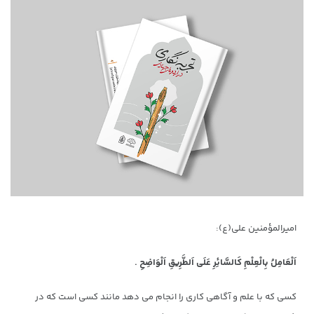
امیرالمؤمنین علی(ع):
اَلْعَامِلُ بِالْعِلْمِ كَالسَّائِرِ عَلَى اَلطَّرِيقِ اَلْوَاضِحِ .
کسی که با علم و آگاهی کاری را انجام می دهد مانند کسی است که در