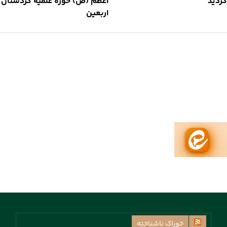
گردید
اعظم (ص) حوزه علمیه کردستان به
اربعین
خوراک ناشناخته