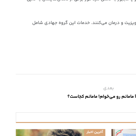
دالملکی که مسئولیت این گروه جهادی را عهده دار است، 50 دندانپزشک در قالب این گروه جهادی روزانه 240 نفر را ویزیت و درمان می‌کنند. خدمات این گروه جهادی شامل
بعدی
 مامانم رو می‌خوام! مامانم کجاست؟
آخرین اخبار