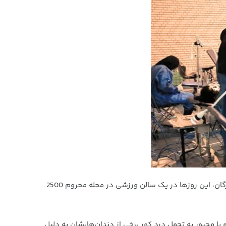
به گزارش پایگاه اطلاع‌رسانی جهادگران حوزوی، گروه جهادی فوق تخصصی دندانپزشکی الکفیل با همکاری کمیته امداد امام خمینی هرمزگان، این روزها در یک سالن ورزشی در محله محروم 2500
یا مجبور به تحمل درد کور برخی از دندان‌هایشان به دلیل