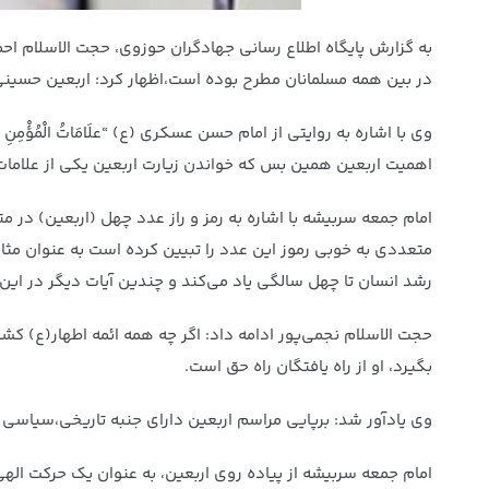
به گزارش پایگاه اطلاع رسانی جهادگران حوزوی، حجت الاسلام احمد
در بین همه مسلمانان مطرح بوده است،اظهار کرد: اربعین حسی
وی با اشاره به روایتی از امام حسن عسکری (ع) “علَامَاتُ الْمُؤْمِنِ خَمْسٌ صَلَاةُ الْإ
اهمیت اربعین همین بس که خواندن زیارت اربعین یکی از علاما
امام جمعه سربیشه با اشاره به رمز و راز عدد چهل (اربعین) در م
رشد انسان تا چهل سالگی یاد می‌کند و چندین آیات دیگر در 
حجت الاسلام نجمی‌پور ادامه داد: اگر چه همه ائمه اطهار(ع) 
بگیرد، او از راه یافتگان راه حق است.
وی یادآور شد: برپایی مراسم اربعین دارای جنبه تاریخی،سیاسی
امام جمعه سربیشه از پیاده روی اربعین، به عنوان یک حرکت ال