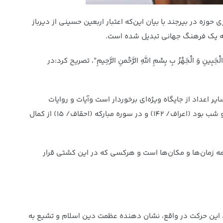
وزه در بیرجند با بیان این‌که اعتبار اربعین حسینی از دیرباز
به یک فرهنگ جهانی تبدیل شده است.
جَبِینِ وَ الْجَهْرُ بِ بِسْمِ اللَّهِ الرَّحْمنِ الرَّحِیمِ”، تصریح کرد:در
 اعداد از جایگاه ویژه‌ای برخوردار است وآیات و روایات
متعددی به خوبی رموز این عدد را تبیین کرده است به عنوان مثال،خدای متعال در قرآن مجید می‌فرماید:”مناجات حضرت موسی چهل روز و شب بود (اعراف/ ۱۴۲) و در سوره مبارکه (احقاف/ ۱۵) از کمال
ه زمان‌ها و مکان‌ها است و هرکسی که در این کشتی قرار
ی، این حرکت در واقع، نشان دهنده عظمت دین اسلام و تشیع به