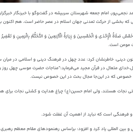
 نجمی‌پور، امام جمعه شهرستان سربیشه در گفت‌وگو با خبرنگار خبرگزاری ح
نی که بخشی از حرکت تمدنی جهان اسلام در عصر حاضر است، هم اکنون 
ِحْدَی وَ الْخَمْسِینَ وَ زِیَارَةُ الْأَرْبَعِینَ وَ التَّخَتُّمُ بِالْیَمِینِ وَ تَعْفِیرُ الْ
ت مومن است.
تون دینی، خاطرنشان کرد: عدد چهل در فرهنگ دینی و اسلامی در میان سایر
این خصوص که در این‌جا مجال بحث در این خصوص نیست.
کشتی نجات هستند، ولی امام حسین(ع) چراغ هدایت و کشتی نجات برای هم
 و فرهنگی است که نباید از اهمیت آن غفلت شود.
هی و بین المللی یاد کرد و افزود: براساس رهنمودهای مقام معظم رهبر