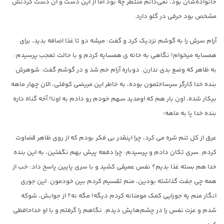
خانواده‌شان بود، نمی‌دانم منتظر چه بود اما از این دست و آن دست کردنش
مشخص بود حرفی در گلو دارد.
آرام سرش را به گوشم نزدیک کرد و گفت: میشه دو تا غذا اضافه بدید، برای
همسایه میخوام! نگاهی به خانه ی همسایه کردم و با حالت تعجب پرسیدم:
به ظاهر که وضع بدی ندارن. دوباره آرام خم شد و در گوشم گفت: شوهرش
بنده خدا کارگر سرساختمون بوده، به خاطر این مریضی کوفتی، الان چهار ماهه
بیکار شده، اون بار هم که اومدید سهم خودم رو دادم به اونا! آخه گناه داره
بنده خدا پا به ماهه؛
عرق از کل تنم شره می کرد، چرا اینقدر بی فکر بودم که از روی ظاهر قضاوت
کردم. سری تکان دادم و پرسیدم: چرا دفعه پیش بهم نگفتین، به این بنده
خدا هم بسته غذا بديم؟ نفس عمیقی کشید و با سری پایین پاسخ داد: خب از
همه چی جفت گذاشته بودین، منم تقسیم کردم بین خودمون. این جوری
انگار منم یه جورایی کمک مومنانه کردم دیگه! مگه نه؟ از جوابش، شوکه
شدم و عزت نفس را در چشم‌هایش دیدم. نگاهم را گرفتم و با او خداحافظی