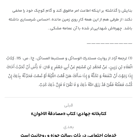
بنایش را گذاشته بر اینکه اطاعت امر مافوق کند و گام کوچک خود را مخفی
نکند؛ از طرفی هم از این همه کارِ روی زمین مانده، احساس شرمساری داشته
باشد. چهره‌اش شهدایی‌تر شده با آن عمامه مشکی…
——————————
(1) ترجمه آزاد از روایت مستدرك الوسائل و مستنبط المسائل، ج‏1، ص: 115: كِتَابُ
الْعَلَاءِ بْنِ رَزِينٍ، عَنْ مُحَمَّدِ بْنِ مُسْلِمٍ عَنْ أَبِي جَعْفَرٍ ع قَالَ: لَا بَأْسَ أَنْ تُحَدِّثَ أَخَاكَ
إِذَا رَجَوْتَ أَنْ تَنْفَعَهُ وَ تَحُثَّهُ وَ إِذَا سَأَلَكَ هَلْ قُمْتَ اللَّيْلَةَ أَوْ صُمْتَ فَحَدِّثْهُ بِذَلِكَ إِنْ
كُنْتَ فَعَلْتَهُ فَقُلْ قَدْ رَزَقَ اللَّهُ ذَلِكَ وَ لَا تَقُلْ لَا فَإِنَّ ذَلِكَ كَذِبٌ.
قبلی
کتابخانه جهادی؛ کتاب «مصادقة الاخوان»
بعدی
خدمات اجتماعی در ذات رسالت حوزه و روحانیت است