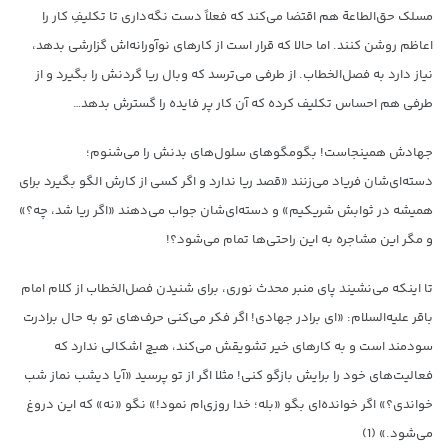
مسلک حق‌الطاعة هم اقتضا می‌کند که فعلاً دست نگه‌داری تا تکلیفِ کار را
اعاظم روشن کنند. اما حالا که قرار است از کارهای نوآورانه‌اش گزارشی بدهد،
نیاز دارد به فصل‌الخطاب. از طرفی می‌ترسد که وبال ریا گردنش را بگیرد و از
طرفی هم احساس تکلیف کرده‌ که آن کار پر فایده را گسترش بدهد…
جهادش همینجاست! بگومگوهای سلول‌های بدنش را می‌شنوم؛
دسته‌ای‌شان فریاد می‌زنند «قصد ریا ندارد و اگر کسی از کارش الگو بگیرد برای
همیشه در ثوابش شریکیم» و دسته‌ای‌شان جواب می‌دهند «اگر ریا شد، چه؟»
و مگر این مشاجره به این راحتی‌ها تمام می‌شود؟!
تا اینکه می‌نشیند پای منبر محدث نوری، برای شنیدن فصل‌الخطاب از کلام امام
باقر علیه‌السلام: «ای برادر جهادی! اگر فکر می‌کنی حرف‌های تو به حال برادرت
سودمند است و به کارهای خیر تشویقش می‌کند، هیچ اشکالی ندارد که
فعالیت‌های خود را برایش بازگو کنی! مثلا اگر از تو پرسید «آیا دیشب نماز شب
خواندی؟» اگر خوانده‌ای بگو «بله؛ خدا روزی‌ام نمود!» نگو «نه» که این دروغ
می‌شود.» (1)