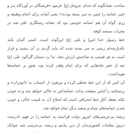
ساخت، همانگونه که خدای عزوجل (ع) فرمود «فرشتگان در آوردگاه بدر و
خیبر عمامه را چنین به سر بسته بودند»؛ یعنی آماده برای انجام وظیفه و
رزم. گواه آن هم عمامه خونینی بود که نشانه رستگاری علی شد در
محراب مسجد کوفه.
خط رسول خدا (ص) و علی (ع) این‌گونه است. کسی گمان نکند
تکه‌پارچه‌ای زینتی به سر بسته شده که نباید گَردی بر آن بنشید و قرار
است به هر قیمتی به صاحبش ارزش دهد، نه! رد دستان گل‌آلود علی (ع)
بعد از حفر چاه‌هایی که برای ایتام وقف کرده بود‌، هنوز بر عمامه‌ها
هویداست.
آن کس که از این خط تخطی کرده و بپرهیزد از انتساب به «ابوتراب» و
رزم‌جامه را لباس منفعت بداند، عمامه‌اش نه خاکی خواهد شد و نه خونی
بلکه نقطه آغازِ خط انحرافی است که اصلاح آن به قیمت خاکی و خونی
شدن عمامه‌های سیاه و سفید دیگر تمام خواهد شد.
ریشه بی‌حرمتی‌های امروز دولت فرانسه به عمامه را در فهم نادرست
دیروز مقامات کشوری‌مان از دین بیابیم و ریشه بی‌حرمتی چند جوانک