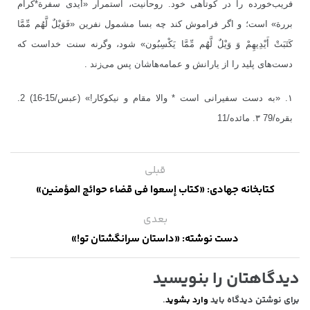
فریب‌خورده را در کوتاهی خود. روحانیت، استمرار «أیدی سفرة*کرام
بررة» است؛ و اگر فراموش کند چه بسا مشمول نفرین «فَوَيْلٌ لَّهُم مِّمَّا
كَتَبَتْ أَيْدِيهِمْ وَ وَيْلٌ لَّهُم مِّمَّا يَكْسِبُون‏» شود، وگرنه سنت خداست که
دست‌های پلید را از یارانش و عمامه‌هاشان پس می‌زند .
۱. «به دست سفيرانى است * والا مقام و نيكوكار!» (عبس/15-16) 2.
بقره/79 ۳. مائده/11
قبلی
کتابخانه جهادی: «کتاب إسعوا فی قضاء حوائج المؤمنین»
بعدی
دست نوشته: «داستان سرانگشتان تو!»
دیدگاهتان را بنویسید
برای نوشتن دیدگاه باید
وارد بشوید
.