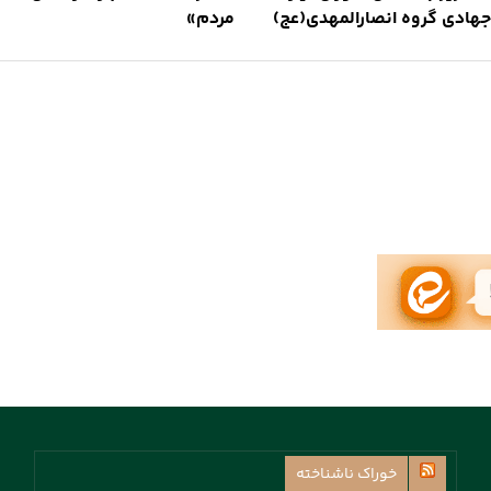
هادی گروه انصارالمهدی(عج)
مردم»
خوراک ناشناخته