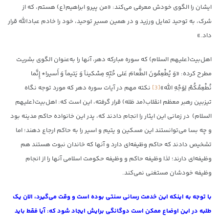
ایشان را الگوی خودش معرفی می‌کند: «من پیرو ابراهیم(ع) هستم، که از
شرک، به توحید تمایل ورزید و در همین مسیرِ توحید، خود را خادم عبادالله قرار
داد.»
اهل‌بیت(علیهم السلام) که سوره مبارکه دهر، آنها را به‌عنوان الگوی بشریت
مطرح کرده: «وَ يُطْعِمُونَ الطَّعامَ عَلى‏ حُبِّهِ مِسْكيناً وَ يَتيماً وَ أَسيرا* إِنَّما
نُطْعِمُكُمْ لِوَجْهِ اللَّه‏»
[3]
نکته مهم در آیات سوره دهر که مورد توجه نگاه
تیزبین رهبر معظم انقلاب(مد ظله) قرار گرفته، این است که: اهل‌بیت(علیهم
السلام) در زمانی این ایثار را انجام دادند که، پدر این خانواده حاکم مدینه بود
و چه بسا می‌توانستند این مسکین و یتیم و اسیر را به حاکم ارجاع دهند؛ اما
تشخیص دادند که حاکم وظیفه‌ای دارد و آنها که خاندان نبوت هستند هم
وظیفه‌ای دارند؛ لذا وظیفه حاکم و وظیفه حکومت اسلامی آنها را از انجام
وظیفه خودشان مستغنی نمی‌کند.
با توجه به اینکه این خدمت رسانی سنتی بوده است و وقت می‌گیرد، الان یک
طلبه در این اوضاع ممکن است دوگانگی برایش ایجاد شود که: آیا فقط باید