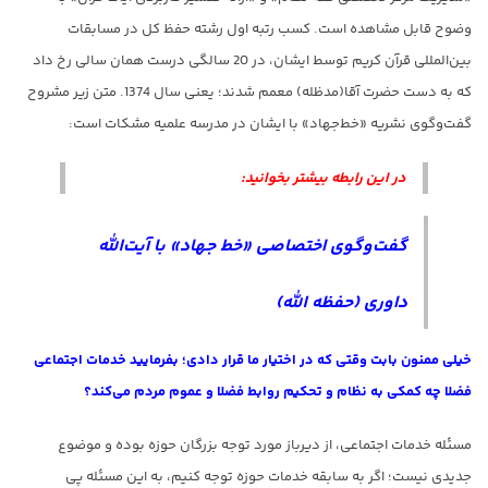
وضوح قابل مشاهده است. کسب رتبه اول رشته حفظ کل در مسابقات
بین‌المللی قرآن کریم توسط ایشان، در 20 سالگی درست همان سالی رخ داد
که به دست حضرت آقا(مدظله) معمم شدند؛ یعنی سال 1374. متن زیر مشروح
گفت‌وگوی نشریه «خط‌جهاد» با ایشان در مدرسه علمیه مشکات است:
در این رابطه بیشتر بخوانید:
گفت‌وگوی اختصاصی «خط جهاد» با آیت‌الله
داوری (حفظه الله)
خیلی ممنون بابت وقتی که در اختیار ما قرار دادی؛ بفرمایید خدمات اجتماعی
فضلا چه کمکی به نظام و تحکیم روابط فضلا و عموم مردم می‌کند؟
مسئله خدمات اجتماعی، از دیرباز مورد توجه بزرگان حوزه بوده و موضوع
جدیدی نیست؛ اگر به سابقه خدمات حوزه توجه کنیم، به این مسئله پی