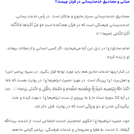
مبانی و مصادیق خدمت‌رسانی در قرآن چیست؟
مصادیق خدمت‌رسانی بسیار متنوع و متکثر است. در رأس خدمت رسانی،
خدمت‌رسانی فرهنگی است که در قرآن هم آمده است «وَ مَنْ أَحْياها فَكَأَنَّما
أَحْيَا النَّاسَ جَميعا
[1]
»
امام صادق(ع) در ذیل این آیه می‌فرمایند: اگر کسی انسانی را از ضلالت برهاند،
او را زنده کرده.
در کنار اینها خدمات مادی هم باید مورد توجه قرار بگیرد. در سیره پیامبر (ص)
و اهل‌بیت (ع) پررنگ است. در مورد حضرت ابراهیم(ع) در روایت هست که «مَا
اتَّخَذَ اللَّهُ إِبْرَاهِيمَ خَلِيلًا إِلَّا لِإِطْعَامِهِ الطَّعَامَ وَ الصَّلَاةِ بِاللَّيْلِ وَ النَّاسُ نِيَام‏»
[2]
. خدا
در آیه 122 سوره نساء ما را به پیروی از سنت ابراهیم(ع) دعوت کرده و علت
برگزیدگی شدن او دو ویژگی است که در روایت قبل ذکر شد.
خود حضرت ابراهیم(ع) الگوی تمام‌عیار خدمت اجتماعی است؛ از خدمت بیت‌الله
گرفته، تا خدمت به فقرا و محرومان و خدمات فرهنگی؛ پیامبر گرامی ما هم،