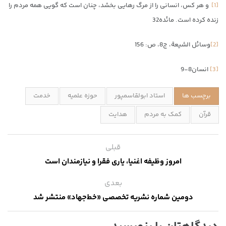
[1]
و هر كس، انسانى را از مرگ رهايى بخشد، چنان است كه گويى همه مردم را
زنده كرده است‏. مائده32
[2]
وسائل الشيعة، ج‏8، ص: 156
[3]
انسان8-9
برچسب ها
استاد ابولقاسمپور
حوزه علمیه
خدمت
قرآن
کمک به مردم
هدایت
قبلی
امروز وظیفه اغنیا، یاری فقرا و نیازمندان است
بعدی
دومین شماره نشریه تخصصی «خط‌جهاد» منتشر شد