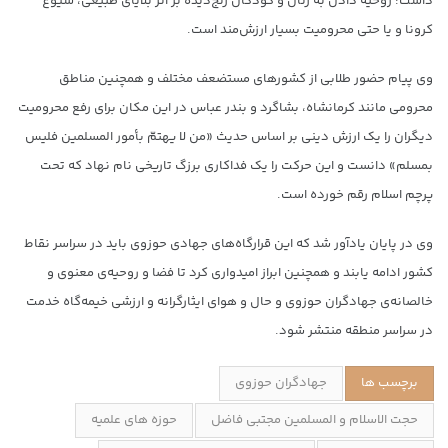
داشت: روحیه دادن به زنان و کودکان رنج‌دیده بر اثر بلایای طبیعی، شیوع
کرونا و یا حتی محرومیت بسیار ارزش‌مند است.
وی پیام حضور طلابی از کشورهای مستضعف مختلف و همچنین مناطق
محرومی مانند کرمانشاه، بشاگرد و بندر عباس در این مکان برای رفع محرومیت
دیگران را یک ارزش دینی بر اساس حدیث «من لا یهتمّ بأمور المسلمین فلیس
بمسلم» دانست و این حرکت را یک فداکاری برزگ تاریخی نام نهاد که تحت
پرچم اسلام رقم خورده است.
وی در پایان یادآور شد که این قرارگاه‌های جهادی حوزوی باید در سراسر نقاط
کشور ادامه یابند و همچنین ابراز امیدواری کرد تا فضا و روحیه‌ی معنوی و
خالصانه‌ی جهادگران حوزوی و حال و هوای ایثارگرانه و ارزشی خیمه‌گاه خدمت
در سراسر منطقه منتشر شود.
برچسب ها
جهادگران حوزوی
حجت الاسلام و المسلمین مجتبی فاضل
حوزه های علمیه