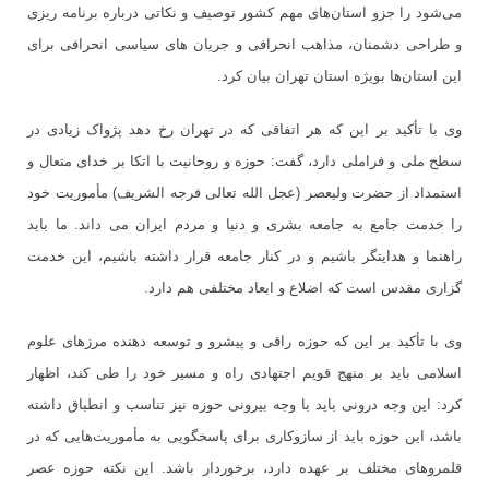
می‌شود را جزو استان‌های مهم کشور توصیف و نکاتی درباره برنامه ریزی
و طراحی دشمنان، مذاهب انحرافی و جریان های سیاسی انحرافی برای
این استان‌ها بویژه استان تهران بیان کرد.
وی با تأکید بر این که هر اتفاقی که در تهران رخ دهد پژواک زیادی در
سطح ملی و فراملی دارد، گفت: حوزه و روحانیت با اتکا بر خدای متعال و
استمداد از حضرت ولیعصر (عجل الله تعالی فرجه الشریف) مأموریت خود
را خدمت جامع به جامعه بشری و دنیا و مردم ایران می داند. ما باید
راهنما و هدایتگر باشیم و در کنار جامعه قرار داشته باشیم، این خدمت
گزاری مقدس است که اضلاع و ابعاد مختلفی هم دارد.
وی با تأکید بر این که حوزه راقی و پیشرو و توسعه دهنده مرزهای علوم
اسلامی باید بر منهج قویم اجتهادی راه و مسیر خود را طی کند، اظهار
کرد: این وجه درونی باید با وجه بیرونی حوزه نیز تناسب و انطباق داشته
باشد، این حوزه باید از سازوکاری برای پاسخگویی به مأموریت‌هایی که در
قلمروهای مختلف بر عهده دارد، برخوردار باشد. این نکته حوزه عصر