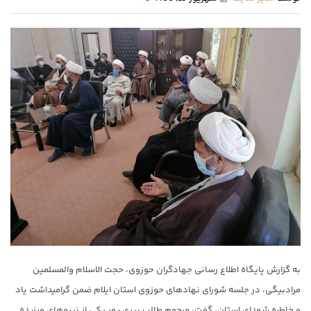
به گزارش پایگاه اطلاع رسانی جهادگران حوزوی، حجت الاسلام والمسلمین
مرادبیگی، در جلسه شورای نهادهای حوزوی استان ایلام ضمن گرامیداشت یاد
و خاطره شهدای استان، گفت: مرحوم طالب پیری پور یکی از نیروهای ورزیده