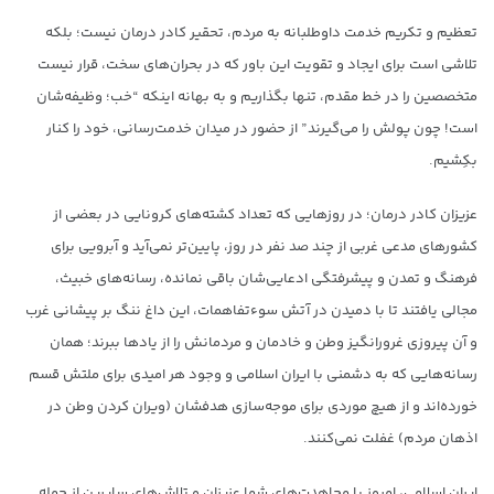
تعظیم و تکریم خدمت داوطلبانه به مردم، تحقیر کادر درمان نیست؛ بلکه
تلاشی است برای ایجاد و تقویت این باور که در بحران‌های سخت، قرار نیست
متخصصین را در خط مقدم، تنها بگذاریم و به بهانه اینکه “خب؛ وظیفه‌شان
است! چون پولش را می‌گیرند” از حضور در میدان خدمت‌رسانی، خود را کنار
بکِشیم.
عزیزان کادر درمان؛ در روزهایی که تعداد کشته‌های کرونایی در بعضی از
کشورهای مدعی غربی از چند صد نفر در روز، پایین‌تر نمی‌آید و آبرویی برای
فرهنگ و تمدن و پیشرفتگی ادعایی‌شان باقی نمانده، رسانه‌های خبیث،
مجالی یافتند تا با دمیدن در آتش سوءتفاهمات، این داغ ننگ بر پیشانی غرب
و آن پیروزی غرورانگیز وطن و خادمان و مردمانش را از یادها ببرند؛ همان
رسانه‌هایی که به دشمنی با ایران اسلامی و وجود هر امیدی برای ملتش قسم
خورده‌اند و از هیچ موردی برای موجه‌سازی هدفشان (ویران کردن وطن در
اذهان مردم) غفلت نمی‌کنند.
ایران اسلامی، امروز با مجاهدت‌های شما عزیزان و تلاش‌های سایرین از جمله