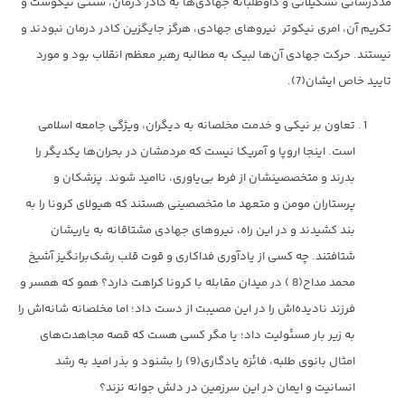
مددرسانی تشکیلاتی و داوطلبانه جهادی‌ها به کادر درمان، سنتی نیکوست و
تکریم آن، امری نیکوتر. نیروهای جهادی، هرگز جایگزین کادر درمان نبودند و
نیستند. حرکت جهادی آن‌ها لبیک به مطالبه رهبر معظم انقلاب بود و مورد
تایید خاص ایشان(7).
تعاون بر نیکی و خدمت مخلصانه به دیگران، ویژگی‌ جامعه اسلامی
است. اینجا اروپا و آمریکا نیست که مردمشان در بحران‌ها یکدیگر را
بدرند و متخصصینشان از فرط بی‌یاوری، ناامید شوند. پزشکان و
پرستاران مومن و متعهد ما متخصصینی هستند که هیولای کرونا را به
بند کشیدند و در این راه، نیروهای جهادی مشتاقانه به یاریشان
شتافتند. چه کسی از یادآوری فداکاری و قوت قلب رشک‌برانگیز آشیخ
محمد مداح(8 ) در میدان مقابله با کرونا کراهت دارد؟ همو که همسر و
فرزند نادیده‌اش را در این مصیبت از دست داد؛ اما مخلصانه شانه‌اش را
به زیر بار مسئولیت داد؛ یا مگر کسی هست که قصه مجاهدت‌های
امثال بانوی طلبه، فائزه یادگاری(9) را بشنود و بذر امید به رشد
انسانیت و ایمان در این سرزمین در دلش جوانه نزند؟