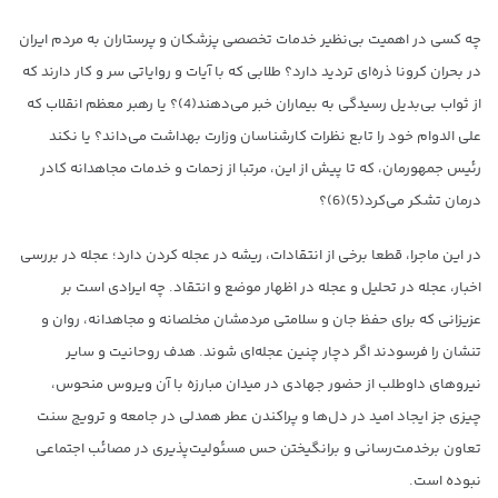
چه کسی در اهمیت بی‌نظیر خدمات تخصصی پزشکان و پرستاران به مردم ایران
در بحران کرونا ذره‌ای تردید دارد؟ طلابی که با آیات و روایاتی سر و کار دارند که
از ثواب بی‌بدیل رسیدگی به بیماران خبر می‌دهند(4)؟ یا رهبر معظم انقلاب که
علی الدوام خود را تابع نظرات کارشناسان وزارت بهداشت می‌داند؟ یا نکند
رئیس جمهورمان، که تا پیش از این، مرتبا از زحمات و خدمات مجاهدانه کادر
درمان تشکر می‌کرد(5)(6)؟
در این ماجرا، قطعا برخی از انتقادات، ریشه در عجله کردن دارد؛ عجله در بررسی
اخبار، عجله در تحلیل و عجله در اظهار موضع و انتقاد. چه ایرادی است بر
عزیزانی که برای حفظ جان و سلامتی مردمشان مخلصانه و مجاهدانه، روان و
تنشان را فرسودند اگر دچار چنین عجله‌ای شوند. هدف روحانیت و سایر
نیروهای داوطلب از حضور جهادی در میدان مبارزه با آن ویروس منحوس،
چیزی جز ایجاد امید در دل‌ها و پراکندن عطر همدلی در جامعه و ترویج سنت
تعاون برخدمت‌رسانی و برانگیختن حس مسئولیت‌پذیری در مصائب اجتماعی
نبوده است.