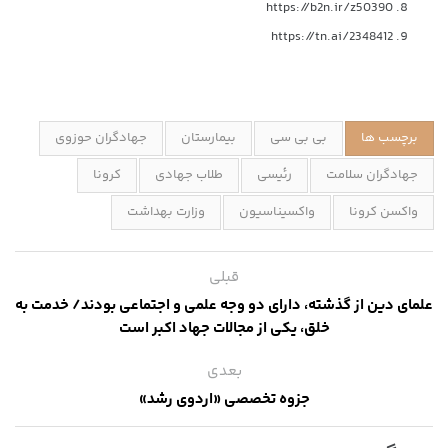
https://b2n.ir/z50390
https://tn.ai/2348412
برچسب ها
بی بی سی
بیمارستان
جهادگران حوزوی
جهادگران سلامت
رئیسی
طلاب جهادی
کرونا
واکسن کرونا
واکسیناسیون
وزارت بهداشت
قبلی
علمای دین از گذشته، دارای دو وجه علمی و اجتماعی بودند/ خدمت به
خلق، یکی از مجالات جهاد اکبر است
بعدی
جزوه تخصصی «اردوی رشد»