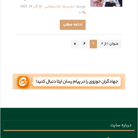
توسط
حمیدرضا نژادرمضانی
آذر 19, 1403
۰
ادامه مطلب
عنوان ۱ از ۲
۱
۲
»
درباره سایت