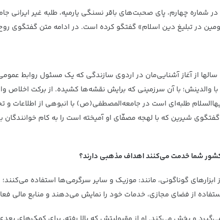
ر شماره چهارم، پای صحبت‌های باقر نسنگی یارمیه، طلبه غیر ایرانی جام
مین در تبلیغ دین اسلام» گفتگو کرده است. در ادامه متن گفتگوی روح الل
سالها از آغاز آشنایی‌مان در اردوی سازندگی که یک مسئول روابط عمومی بو
؛ با رواندا؛ با والدینش؛ با آن سرزمینی که برایش نقشه‌ها کشیده. از برکت ا
السلام طلبه‌ای است در جامعه‌المصطفی(ص) با انبوهی از اطلاعات و تجربه
تگوی شیرین که با لهجه مصفّای او آمیخته است را به کام خوانندگان ب
 کشور شما خدمت می‌کنند اهداف مذهبی دارند؟
بزارهای گوناگونی، مانند: موزیک و سایر سرگرمی‌ها استفاده می‌کنند؛ 
ستفاده از فضای مجازی، خدمات خود را نمایش می‌دهند و منابع مالی فعال
ی‌گیرد و پخش می‌کند. او از مقبولیتش که بالا رفته، برای کمک‌های بعدی