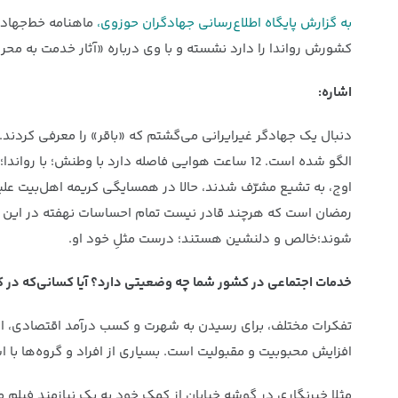
به گزارش پایگاه اطلاع‌رسانی جهادگران حوزوی،
ماهنامه خط‌جهاد د
کشورش رواندا را دارد نشسته و با وی درباره «آثار خدمت به محرو
اشاره:
دنبال یک جهادگر غیرایرانی می‌گشتم که «باقر» را معرفی کردند. 
الگو شده است. 12 ساعت هوایی فاصله دارد با وطنش
اوج، به تشیع مشرّف شدند، حالا در همسایگی کریمه اهل‌بیت علیها
رمضان است که هرچند قادر نیست تمام احساسات نهفته در این گف
شوند؛خالص و دلنشین هستند؛ درست مثلِ خود او.
خدمات اجتماعی در کشور شما چه وضعیتی دارد؟ آیا کسانی‌که در
تفکرات مختلف، برای رسیدن به شهرت و کسب درآمد اقتصادی، از ا
افزایش محبوبیت و مقبولیت است. بسیاری از افراد و گروه‌ها با ا
مثلا خبرنگاری در گوشه خیابان از کمک خود به یک نیازمند فیلم م