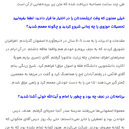
طی چند ساعت مصاحبه دریافت شده که متن زیر بریده‌هایی از آن است.
خیلی ممنون که وقت ارزشمندتان را در اختیار ما قرار دادید؛ لطفا بفرمایید
تحصیلات حوزوی را چه زمانی شروع کردید و چگونه معمم شدید؟
مقدمات و ادبیات را به مدت 5-6 سال در «نیم‌آورد» اصفهان گذراندم. اطرافیان
تشویق کردند که به نجف بروم و خودم هم واقعا علاقه داشتم. در آن ایام در
صحراهای اطراف محلمان چله زیارت عاشورا گرفتم. آقای ناصری برایم هویة
(کارت دانشجویی دانشگاه‌ فقه و اصول عراق) فراهم کرد. شیخ زرنگی بنام
آقای قائمی در رفتم آبادان لِنج را هماهنگ کرد و گفت در مرزها به معممین
کمتر گیر می‌دهند؛ لذا من را به دست خودش معمم کرد و راهی عراق شدم.
برنامه‌تان در نجف چه بود و چطور با امام و آیت‌الله خوئی آشنا شدید؟
معمولا اصفهانی‌ها می‌رفتند مدرسه صدر. آنجا حجره‌ای گرفتم. هدف، درس
خواندن بود و تعطیلی را جایز نمی‌دانستم؛ حتی یک روز. درس آقای ملکوتی که
به کفایه معروف بودند، شرکت می‌کردم. هنوز کفایه تمام نشده بود که به من