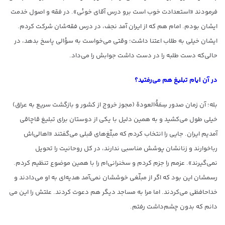
فرمودند «استعدادت خوب است برو درس آقای خوئی». در فقه و اصول خدمت
ایشان بودم. امام هم که از ایران آمد نجف، در درس فقه‌شان شرکت کردم.
ایشان خیلی به طلاب اعتنا داشت؛ وقتی می‌خواست به سؤالی پاسخ بدهد، در
حالی‌که دست طلبه را در دست داشت جوابش را می‌داد.
در آن ایام تبلیغ هم می‌رفتید؟
بله؛ آن زمان صدور سِمَةُالعودة (مجوز خروج از کشور و بازگشت سریع به عراق)
خیلی طول می‌کشید و به همین دلیل با یکی از دوستان برای تبلیغ قاچاقی
آمدیم ایران. جایی را انتخاب کردم که مبلّغ‌های قبلی می‌گفتند «اهالی‌اش
رباخوارند و زنانشان پوشش مناسبی ندارند، در کل روحانیت را تحویل
نمی‌گیرند». عزمم را جزم کردم و سخنرانی‌ام را با همین موضوع تنظیم کردم.
رسمشان این بود که اگر از مبلّغی خوششان نمی‌آمد هدیه‌ای به او می‌دادند و
خداحافظی می‌کردند. اما مرا به مساجد دیگر هم دعوت کردند. علتش را این می
دانم که بدون چشم‌داشت رفتم.