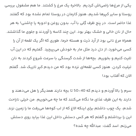
یکی از مرغ‌ها راضی‌اش کردیم. بالاخره یک مرغ را کشتند. ما هم مشغول بررسی
روستا و سایر کپرها شدیم، هنوز کارمان در روستا تمام نشده بود که گفتند
غذا حاضر است. در پنج ظرف گِلی با آب، بدون روغن و ادویه یا چاشنی! به هر
حال از نان خالی و خشک بهتر بود. این چند کاسه را آوردند و جلوی ما گذاشتند.
همراه مرغ نانی بود از آرد ذرت و هسته خرما، طوری که اگر یک لقمه از آن را
کسی می‌خورد، از دل درد مثل مار به خودش می‌پیچید. گفتیم که در این آب
تلیت کنیم و بخوریم. بچه‌ها از شدت گرسنگی با سرعت شروع کردند به نان
تیلیت کردن. هنوز کسی لقمه‌ای نزده بود که من دیدم کپر تاریک شد. گفتم
الان که آفتاب بود!
سرم را بالا آوردم و دیدم که 40-50 تا بچه دارند همدیگر را هل می‌دهند و
دارند به این ظرف غذای ما نگاه می‌کنند که ما چه می‌خوریم. من خیلی ناراحت
شدم، یک چوب داشتم برای اینکه الاغ که از لب کوه‌ها می‌رفت ما را زمین نزند.
این را برداشتم و گفتم که هر کس دستش داخل این غذا بیاید روی دستش
می‌زنم. اسد گفت: عبدالله چه شده؟