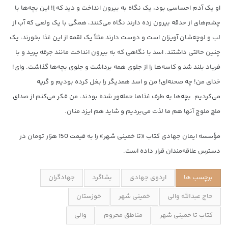
او یک آدم احساسی بود، یک نگاه به بیرون انداخت و دید که اِ! این بچه‌ها با
چشم‌های از حدقه بیرون زده دارند نگاه می‌کنند، همگی با یک ولعی که آب از
لب و لوچه‌شان آویزان است و دوست دارند مثلاً یک لقمه از این غذا بخورند، یک
چنین حالتی داشتند. اسد با نگاهی که به بیرون انداخت مانند جرقه پرید و با
فریاد بلند شد و کاسه‌ها را از جلوی همه برداشت و جلوی بچه‌ها گذاشت. وای!
خدای من! چه صحنه‌ای! من و اسد همدیگر را بغل کرده بودیم و گریه
می‌کردیم. بچه‌ها به طرف غذاها حمله‌ور شده بودند، من فکر می‌کنم از صدای
ملچ ملوچ آنها هم ما لذت می‌بردیم و شاید هم ایزد منان.
مؤسسه ایمان جهادی کتاب «تا خمینی شهر» را به قیمت 150 هزار تومان در
دسترس علاقه‌مندان قرار داده است.
برچسب ها
اردوی جهادی
بشاگرد
جهادگران
حاج عبدالله والی
خمینی شهر
خوزستان
کتاب تا خمینی شهر
مناطق محروم
والی