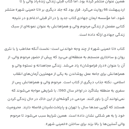
همین عنوان منتشر کرده بود، اما کتاب قبلی زندگی زنده‌یاد والی را تا
اردیبهشت 66 روایت می‌کرد. قرار بود که جلد دیگری بر «تا خمینی شهر» منتشر
شود، اما مؤسسه ایمان جهادی کتاب جدید را در اثر قبلی ادغام و در نتیجه
کتابی مفصل از زندگی مرحوم والی و همراهانش به عنوان نمونه‌ای از سبک
زندگی جهادی ارائه داده است.
کتاب «تا خمینی شهر» از چند وجه خواندنی است؛ نخست آنکه مخاطب را با نثری
روان و ساختاری منسجم به منطقه‌ای می‌برد که پیش از حضور مرحوم والی، از
آن با عنوان «دیار فراموشان» یاد می‌شد. زندگی مجاهدانه و نستوه والی و
همراهانش برای جامه عمل پوشاندن به یکی از مهمترین آرمان‌های انقلاب
اسلامی، نکته جذاب دیگری از کتاب است. مرحوم والی و همراهانش پس از
سفری به منطقه بشاگرد در اواخر سال 1360، با شرایطی مواجه می‌شوند که
نمی‌توانند آن را باور کنند. مردمی در گوشه‌ای از این خاک در حال زندگی کردن
هستند که گویی صدها سال با تهران و پایتخت‌نشینان فاصله دارند. محرومیت
خود را به هر شکلی نشان داده است. همین شرایط سبب می‌شود تا مرحوم
والی آستین‌ها را بالا بزند برای ساختن «خمینی شهر».