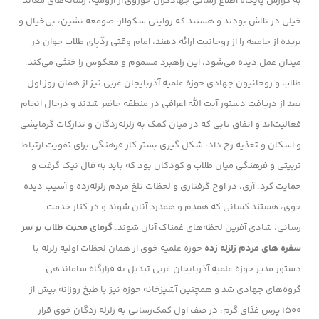
به گزارش پایگاه اطلاع رسانی جهادگران حوزوی از ارومیه، رسانه‌های معاند
خیلی در تلاش بودند و هستند که روایتی سکولار، صومعه نشین، بی‌خیال و
بریده از جامعه را از روحانیت ارائه دهند، امام وقتی ردّ‌پای طلاب جوان در
میدان عمل دیده می‌شود، این راهبرد مسموم و معکوس را خنثی می‌کند.
طلاب و روحانیون جهادی حوزه علمیه آذربایجان غربی نیز از همان روز اول
بعد از دریافت دستور آیت الله اعرافی در منطقه حاضر شدند و درحال انجام
فعالیت‌اند و اتفاق نابی که در میان کمک به زلزله‌زدگان و تدارکات گرمایشی
و اسکان و تغذیه رخ داد، شکل گیری بستر کار فرهنگی برای تقویت ارتباط
تربیتی و فرهنگی میان طلاب و کودکان بود که باید به فال نیک گرفت و
حمایت کرد. آری، در اوج گرفتاری و لحظات تلخ مردم زلزله‌زده و آسیب دیده
خوی، هستند کسانی که همدم و همدرد آنان شوند و در کنار خدمت
رسانی، شادی آفرین لحظه‌های غمناک آنان شوند.
گرمای محبت طلاب بر سر
سفره های مردم زلزله زده
حوزه علمیه خوی از همان لحظات اولیه زلزله با
دستور مدیر حوزه علمیه آذربایجان غربی تبدیل به قرارگاه ساماندهی
گروه‌های جهادی شد و همچنین آشپزخانه حوزه نیز با طبخ روزانه بیش از
۱۵۰۰ پرس غذای گرم، در صف اول کمک‌رسانی به زلزله زدگان خوی قرار