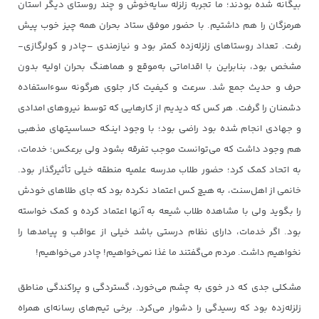
بیگانه شده بودند؛ ما تجربه زلزله سایه‌خوش و چند روستای دیگر استان
هرمزگان را هم داشتیم. با حضور موفق ستاد بحران همه چیز خوب پیش
رفت. تعداد روستاهای زلزله‌زده کمتر بود و نیازمندی –چادر و کولرگازی-
مشخص بود، بنابراین با اقداماتی به‌موقع و هماهنگ بحران اولیه بدون
حرف و حدیث جمع شد. سرعت و کیفیت کار جلوی هرگونه سوءاستفاده
دشمنان را گرفت. هر کس که دیدیم از کارهایی که توسط نیروهای امدادی
و جهادی انجام شده بود راضی بود؛ با وجود اینکه حساسیتهای مذهبی
هم وجود داشت که می‌توانست موجب تفرقه بشود ولی برعکس؛ خدمات،
به اتحاد کمک کرد؛ حضور طلاب مدرسه علمیه منطقه خیلی تأثیرگذار بود.
خانمی از اهل‌سنت، به هیچ کس اعتماد نکرده بود که جای طلاهای خودش
را بگوید ولی با مشاهده طلاب شیعه به آنها اعتماد کرده و کمک خواسته
بود. اگر خدمات، دارای نظام درستی باشد خیلی از عواقب و پیامدها را
نخواهیم داشت. مردم می‌گفتند ما غذا نمی‌خواهیم! چادر می‌خواهیم!
مشکلی جدی که در خوی به چشم می‌خورد، گستردگی و پراکندگی مناطق
زلزله‌زده بود که رسیدگی را دشوار می‌کرد. برخی تیم‌های رسانه‌ای همراه