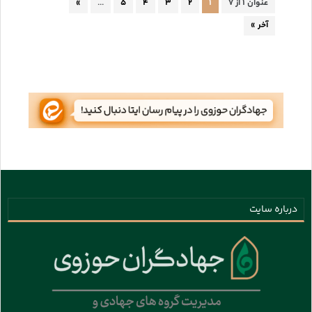
عنوان ۱ از ۷
۱
۲
۳
۴
۵
...
»
آخر »
درباره سایت