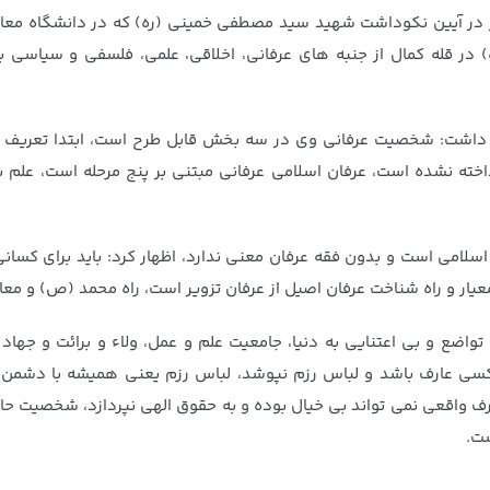
ز در آیین نکوداشت شهید سید مصطفی خمینی (ره) که در دانشگاه معار
در قله کمال از جنبه های عرفانی، اخلاقی، علمی، فلسفی و سیاسی برخو
راز داشت: شخصیت عرفانی وی در سه بخش قابل طرح است، ابتدا تعریف
داخته نشده است، عرفان اسلامی عرفانی مبتنی بر پنج مرحله است، علم
ن اسلامی است و بدون فقه عرفان معنی ندارد، اظهار کرد: باید برای کسا
عیار و راه شناخت عرفان اصیل از عرفان تزویر است، راه محمد (ص) و م
ت، تواضع و بی اعتنایی به دنیا، جامعیت علم و عمل، ولاء و برائت و ج
ارف باشد و لباس رزم نپوشد، لباس رزم یعنی همیشه با دشمن خدا در
ف واقعی نمی تواند بی خیال بوده و به حقوق الهی نپردازد، شخصیت حاج
شت.