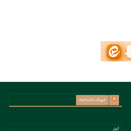
خوراک ناشناخته
آمار