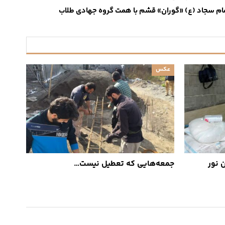
ام سجاد (ع) «گوران» قشم با همت گروه جهادی طلاب
عکس
 نور
جمعه‌هایی که تعطیل نیست…