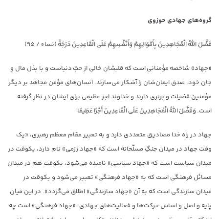
گروه‌های جهادی حوزوی
فَضَّلَ اللَّهُ الْمُجَاهِدِینَ بِأَمْوَالِهِمْ وَأَنْفُسِهِمْ عَلَی الْقَاعِدِینَ دَرَجَةً (نساء / ۹۵)
«جهاد» شاخصه مؤمنانی است که قلبشان خالی از حبّ دنیاست و با بذل مال و
جان خود، صدق ایمان‌شان را آشکار می‌سازند. انسان‌های مؤمن مجاهد بر دیگر
مؤمنین فضیلت و برتری دارند و خداوند اجر عظیمی برای ایشان در نظر گرفته
است. وَفَضَّلَ اللَّهُ الْمُجَاهِدِینَ عَلَی الْقَاعِدِینَ أَجْرًا عَظِیمًا
جهاد در راه خدا مصادیق متعددی دارد و به تعبیر مقام معظم رهبری، «یک
‏وقت جهاد در میدان جنگِ مسلّحانه است که «جهاد رزمی» نام دارد، یک‏وقت در
میدان سیاست است که «جهاد سیاسی» نامیده می‌شود، یک‏وقت هم در میدان
مسائل فرهنگی است که به «جهاد فرهنگی» تعبیر می‌شود و یک‏وقت در
میدان سازندگی است که به آن «جهاد سازندگی» اطلاق می‌گردد». در این میان
پایه و اصل و اساس حرکت‌ها و فعالیت‌های جهادی، «جهاد فرهنگی» است چه