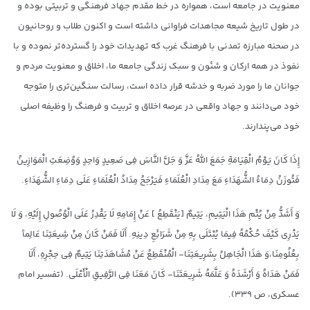
معنویت در جامعه است، همواره در خط مقدم جهاد فرهنگی و تربیتی بوده و
در طول تاریخ شیعه مجاهدات فراوانی داشته است و اکنون طلاب و روحانیون
در صحنه مبارزه تمدنی با فرهنگ غرب که تهدیدات خود را گسترده‌تر نموده و با
نفوذ در همه ارکان و شئون و سبک زندگی جامعه ما، اخلاق و معنویت مردم و
جوانان ما را مورد ضربه و خدشه قرار داده است، رسالت سنگین‌تری را متوجه
خود می‌دانند و جهاد واقعی در عرصه اخلاق و تربیت و فرهنگ را وظیفه اصلی
خود می‌پندارند.
إِذَا کَانَ یَوْمُ الْقِیَامَةِ جَمَعَ اللَّهُ عَزَّ وَ جَلَّ النَّاسَ فِی صَعِیدٍ وَاحِدٍ وَوُضِعَتِ الْمَوَازِینُ
فَتُوزَنُ دِمَاءُ الشُّهَدَاءِ مَعَ مِدَادِ الْعُلَمَاءِ فَیَرْجَحُ مِدَادُ الْعُلَمَاءِ عَلَی دِمَاءِ الشُّهَدَاءِ.
وَ أَشَدُّ مِنْ یُتْمِ هَذَا الْیَتِیمِ، یَتِیمٌ [یَنْقَطِعُ ‏] عَنْ إِمَامِهِ لَا یَقْدِرُ عَلَی الْوُصُولِ إِلَیْهِ، وَ لَا
یَدْرِی کَیْفَ حُکْمُهُ فِیمَا یُبْتَلَی بِهِ مِنْ شَرَائِعِ دِینِهِ. أَلَا فَمَنْ کَانَ مِنْ شِیعَتِنَا عَالِماً
بِعُلُومِنَا،وَ هَذَا الْجَاهِلُ بِشَرِیعَتِنَا- الْمُنْقَطِعُ عَنْ مُشَاهَدَتِنَا یَتِیمٌ فِی حِجْرِهِ، أَلَا
فَمَنْ هَدَاهُ وَ أَرْشَدَهُ وَ عَلَّمَهُ شَرِیعَتَنَا- کَانَ مَعَنَا فِی الرَّفِیقِ الْأَعْلَی. (تفسیر امام
عسکری، ص ۳۳۹).