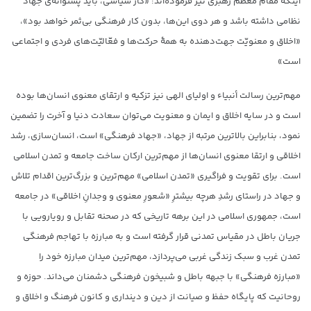
اینکه مقام معظم رهبری نیز فرموده‌اند: «کار سیاسی، باید پشتوانه‌ی جهاد
نظامی داشته باشد و هر دوی این‌ها، بدون کار فرهنگی بی‌ثمر خواهد بود»،
«اخلاق و معنویّت جهت‌دهنده به همۀ حرکت‌ها و فعّالیّت‌های فردی و اجتماعی
است»
مهم‌ترین رسالت أنبیاء و اولیای الهی نیز تزکیه و ارتقای معنوی انسان‌ها بوده
است و در سایه اخلاق و ایمان و معنویت می‌توان سعادت دنیا و آخرت را تضمین
نمود، بنابراین بالاترین مرتبه از جهاد، «جهاد فرهنگی» است، انسان‌سازی، رشد
اخلاقی و ارتقا معنوی انسان‌ها از مهم‌ترین ارکان ساخت جامعه و تمدن اسلامی
است. برای تقویت و فراگیری «تمدن اسلامی» مهم‌ترین و بزرگ‌ترین اقدام تلاش
و جهاد در راستای رشدِ هرچه بیشترِ «شعورِ معنوی و وجدانِ اخلاقی» در جامعه
است، جمهوری اسلامی در این برهه تاریخی که در صحنه تقابل و رویارویی با
جریان باطل در مقیاس تمدنی قرار گرفته است و به مبارزه با تهاجم فرهنگی
تمدن غرب و سبک زندگی غربی می‌پردازد، مهم‌ترین میدان مبارزه خود را
«مبارزه فرهنگی» با جبهه باطل و شبیخون فرهنگی دشمنان می‌داند. حوزه و
روحانیت که پایگاه حفظ و صیانت از دین و دینداری و کانون فرهنگ و اخلاق و