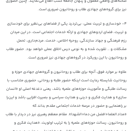
صحنه‌های واقعیِ مغفول و پنهان جامعه کسب اطلاع می‌نمایند. چنین حضوری
نیز برای گروه‌های جهادی طلاب و روحانیون ضروری است.
۴- خودسازی و تربیت عملی: بی‌تردید یکی از فضاهای بی‌نظیر برای خودسازی
و تربیت، فضای اردوهای جهادی و ارائه خدمات اجتماعی است، در این میدان
رزم فرهنگی و جهاد سازندگی، روحیه اخلاص، خدمت، مردم‌داری، تحمل
مشکلات و … تقویت شده و به نوعی درس اخلاق عملی خواهد بود. حضور طلاب
و روحانیون با این رویکرد در گروه‌های جهادی نیز ضروری است.
علاوه بر موارد فوق، آنچه برای طلاب و روحانیون و گروه‌های جهادی حوزه و
روحانیت شایسته رعایت است اینکه حضور طلبه و روحانی، حضوری متناسب با
رسالت طلبگی و مأموریت حوزه‌های علمیه باشد، یعنی دغدغه اصلی او «انسان
سازی» و هدایت فکری و دینی و هدایت سیاسی و بصیرت افزایی باشد و این‌را
بر راهنمایی و حضور در عرصه خدمات اجتماعی مقدم بداند که
«مداد العلماء افضل من دماء الشهدا». مقام معظم رهبری نیز در دیدار با طلاب
و روحانیون، رسالت حوزه‌های علمیه را به ترتیب اولویت، «هدایت فکری و