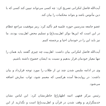
آیت‌الله فاضل لنکرانی تصریح کرد: چه کسی می‌تواند تبیین کند کسی که با
دین مأنوس باشد و بتواند محکمات را بیان کند.
عضو جامعه مدرسین حوزه علمیه قم تأکید کرد: رمز موفقیت مراجع عظام
در این است که این‌ها نوکر اهل‌بیت(ع) و تسلیم محض اهل‌بیت بودند، ما
نیز باید این را در خودمان احیا و برجسته کنیم.
آیت‌الله فاضل لنکرانی بیان داشت: اهل‌بیت چه چیزی گفتند باید همان را
تنها معیار خودمان قرار بدهیم و نسبت به ایشان خضوع داشته باشیم.
وی در ادامه ملبس شدن چند تن از طلاب را مورد توجه قرارداد و بیان
داشت: در روایت‌ها آمده هرکسی که معمم شود، ثواب نمازش اضافه
می‌شود.
رئیس مرکز فقهی ائمه اطهار(ع) خاطرنشان کرد: این لباس نشان
خدمتگزاری و وقف شدن در قرآن و اهل‌بیت(ع) است و نگذارید از این