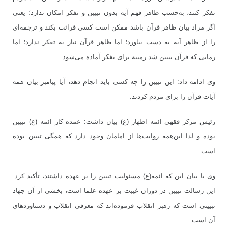
تفکر کنند، به‌حسب ظاهر فهم آیه بدون تبیین و تفکر امکان ندارد؛ یعنی
اگر مراد بیان ظاهر قرآن باشد ممکن است کسی قرائت بکند و ترجمه‌ای
را از ظاهر آیه به دست بیاورد؛ اما ظاهر قرآن نیاز به تفکر ندارد؛ اما
زمانی که قرآن تبیین شد زمینه برای تفکر آماده می‌شود.
وی ادامه داد: این تبیین را چه کسی باید انجام دهد، آیا پیامبر بیان همه
آیات قرآن را برای مردم کردند.
رئیس مرکز فقهی ائمه اطهار (ع) بیان داشت: عمده کار ائمه (ع) تبیین
بوده و لذا این‌همه روایت‌ها از امامان وجود دارد که همگی تبیین بوده
است.
وی با بیان این که ائمه(ع) مسئولیت تبیین را بر عهده داشتند، تأکید کرد:
این رسالت تبیین در دوران غیبت بر عهده علما است، بخشی از آن جهاد
تبیینی است که رهبر انقلاب فرموده‌اند که معرفی انقلاب و دستاوردهای
آن است.