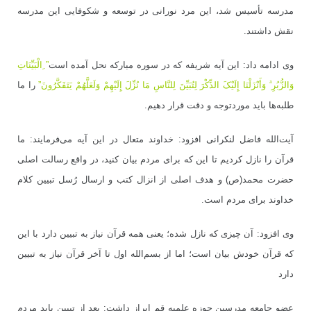
مدرسه تأسیس شد، این مرد نورانی در توسعه و شکوفایی این مدرسه
نقش داشتند.
وی ادامه داد: این آیه شریفه که در سوره مبارکه نحل آمده است
” ِالْبَیِّنَاتِ
وَالزُّبُرِ ۗ وَأَنْزَلْنَا إِلَیْکَ الذِّکْرَ لِتُبَیِّنَ لِلنَّاسِ مَا نُزِّلَ إِلَیْهِمْ وَلَعَلَّهُمْ یَتَفَکَّرُونَ”
را ما
طلبه‌ها باید موردتوجه و دقت قرار دهیم.
آیت‌الله فاضل لنکرانی افزود: خداوند متعال در این آیه می‌فرمایند: ما
قرآن را نازل کردیم تا این که برای مردم بیان کنید، در واقع رسالت اصلی
حضرت محمد(ص) و هدف اصلی از انزال کتب و ارسال رُسل تبیین کلام
خداوند برای مردم است.
وی افزود: آن چیزی که نازل شده؛ یعنی همه قرآن نیاز به تبیین دارد با این
که قرآن خودش بیان است؛ اما از بسم‌الله اول تا آخر قرآن نیاز به تبیین
دارد
عضو جامعه مدرسین حوزه علمیه قم ابراز داشت: بعد از تبیین باید مردم