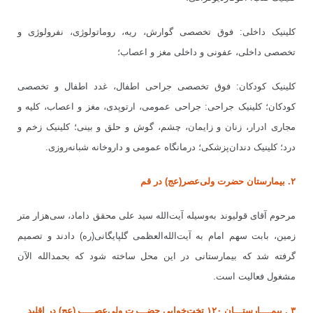
کلینیک داخلی: فوق تخصصی گوارش، ریه، روماتولوژی، نفرولوژی و
تخصصی داخلی، عفونی و داخلی مغز و اعصاب؛
کلینیک کودکان: فوق تخصصی جراحی اطفال، غدد اطفال و تخصصی
کودکان؛ کلینیک جراحی: جراحی عمومی، ارتوپدی، مغز و اعصاب، کلیه و
مجاری ادرار، زنان و زایمان، چشم، گوش و حلق و بینی؛ کلینیک زخم و
درد؛ کلینیک دندان
پزشکی؛ درمانگاه عمومی و داروخانه شبانه
روزی.
۲. بیمارستان حضرت ولی
عصر(عج) در قم
مرحوم آقای قولیوند به
وسیله آیت
الله سید علی محقق داماد، سی
هزار متر
زمین، بابت سهم امام به آیت
الله
العظمی گلپایگانی(ره) دادند و تصمیم
گرفته شد که بیمارستانی در این محل ساخته شود که بحمدالله الآن
مشغول فعالیت است.
۳ . بیمــــارستـــان ۱۲۰ تخت
خوابی حضـــرت ولی
عصـــــر(عج) در اقلید