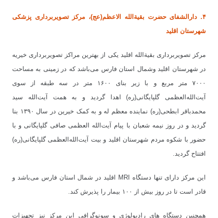
۴. دارالشفای حضرت بقیةالله الاعظم(عج)، مرکز تصویربرداری پزشکی
شهرستان اقلید
مرکز تصویربرداری بقیةالله اقلید یکی از بهترین مراکز تصویربرداری خیریه
در شهرستان اقلید وشمال استان فارس می
باشد که در زمینی به مساحت
۷۰۰۰ متر مربع و با زیر بنای ۱۶۰۰ متر در سه طبقه از سوی
آیت
الله
العظمی گلپایگانی(ره) اهدا گردید و به همت آیت
الله سید
محمد
باقر ابطحی(ره) نماینده معظم له و به کمک خیرین در سال ۱۳۹۰ بنا
گردید و در روز نیمه شعبان با پیام آیت
الله العظمی صافی گلپایگانی و با
حضور با شکوه مردم شهرستان اقلید و بیت آیت
الله
العظمی گلپایگانی(ره)
افتتاح گردید.
این مرکز دارای تنها دستگاه
MRI
اقلید در شمال استان فارس می
باشد و
قادر است تا در روز بیش از ۱۰۰ بیمار را پذیرش کند.
همچنین دستگاه
های رادیولوژی و سونوگرافی این مرکز نیز تجهیزات