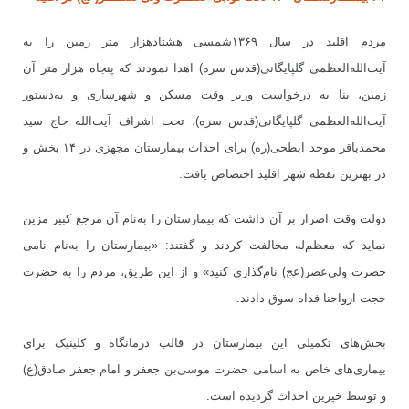
مردم اقلید در سال ۱۳۶۹شمسی هشتادهزار متر زمین را به
آیت
الله
العظمی گلپایگانی(قدس سره) اهدا نمودند که پنجاه هزار متر آن
زمین، بنا به درخواست وزیر وقت مسکن و شهرسازی و به
دستور
آیت
الله
العظمی گلپایگانی(قدس سره)، تحت اشراف آیت
الله حاج سید
محمدباقر موحد ابطحی(ره) برای احداث بیمارستان مجهزی در ۱۴ بخش و
در بهترین نقطه شهر اقلید اختصاص یافت.
دولت وقت اصرار بر آن داشت که بیمارستان را به
نام آن مرجع کبیر مزین
نماید که معظم
له مخالفت کردند و گفتند: «بیمارستان را به
نام نامی
حضرت ولی
عصر(عج) نام
گذاری کنید» و از این طریق، مردم را به حضرت
حجت ارواحنا فداه سوق دادند.
بخش
های تکمیلی این بیمارستان در قالب درمانگاه و کلینیک برای
بیماری
های خاص به اسامی حضرت موسی
بن جعفر و امام جعفر صادق(ع)
و توسط خیرین احداث گردیده است.