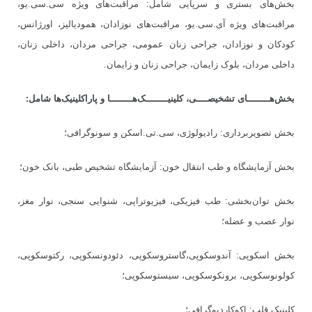
بخش
های بستری و سرپایی شامل: مراقبت
های ویژه سی.سی.یو،
مراقبت
های ویژه آی.سی.یو، مراقبت
های نوزادان، همودیالیز، اورژانس،
کودکان و نوزادان، جراحی زنان عمومی، جراحی مردان، داخلی زنان،
داخلی مردان، بلوک زایمان، جراحی زنان و زایمان.
بخش
هــــــــای تشخیصــــی، کلینیــــــــک
هــــــــا و پاراکلینیک
ها شامل:
بخش تصویربرداری: رادیولوژی، سی.تی.اسکن و سونوگرافی؛
بخش آزمایشگاه و طب انتقال خون: آزمایشگاه تشخیص طبی، بانک خون؛
بخش توان
بخشی: طب فیزیکی، فیزیوتراپی، شنوایی سنجی، نوار مغز،
نوار عصب و عضله؛
بخش اسکوپی: آندوسکوپی،گاستروسکوپی، دئودونسکوپی، رکتوسکوپی،
کولونوسکوپی، برونکوسکوپی، سیستوسکوپی؛
کلینیک قلب: اکوکاردیوگرافی؛