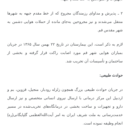
۲ ـ پذیرش و مداوای رزمندگان مجروح که از خط مقدم جبهه به شهرها
منتقل می
شدند و نیز مجروحین به
جای مانده از حملات هوایی دشمن به
شهر مقدس قم.
لازم به ذکر است، این بیمارستان در تاریخ ۲۲ بهمن سال ۱۳۶۵ در جریان
بمباران هوایی شهر قم مورد اصابت راکت قرار گرفته و بخشی از
ساختمان و تأسیسات آن تخریب شد.
حوادث طبیعی:
در جریان حوادث طبیعی بزرگ همچون زلزله رودبار، منجیل، قزوین، بم و
اردبیل این مرکز درمانی با ارسال نیروی انسانی متخصص و نیز ارسال
دارو و تجهیزات و ساخت بخشی در درمانگاه
های تخریب
شده در مسیر
خدمت
رسانی به ملت شریف ایران به امر آیت
الله
العظمی گلپایگانی(ره)
انجام وظیفه نموده است.