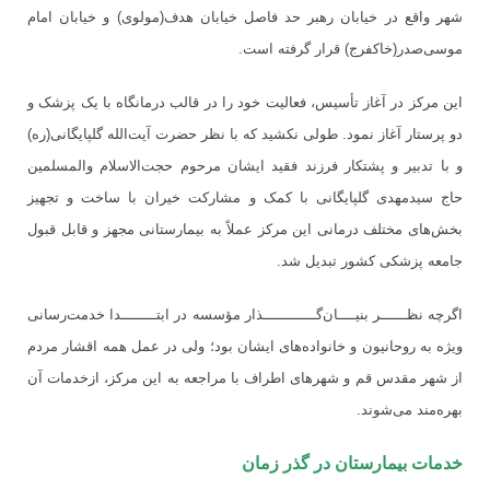
شهر واقع در خیابان رهبر حد فاصل خیابان هدف(مولوی) و خیابان امام
موسی
صدر(خاکفرج) قرار گرفته است.
این مرکز در آغاز تأسیس، فعالیت خود را در قالب درمانگاه با یک پزشک و
دو پرستار آغاز نمود. طولی نکشید که با نظر حضرت آیت
الله گلپایگانی(ره)
و با تدبیر و پشتکار فرزند فقید ایشان مرحوم حجت
الاسلام والمسلمین
حاج سیدمهدی گلپایگانی با کمک و مشارکت خیران با ساخت و تجهیز
بخش
های مختلف درمانی این مرکز عملاً به بیمارستانی مجهز و قابل قبول
جامعه پزشکی کشور تبدیل شد.
اگرچه نظــــــر بنیــــان
گــــــــــــذار مؤسسه در ابتــــــــدا خدمت
رسانی
ویژه به روحانیون و خانواده
های ایشان بود؛ ولی در عمل همه اقشار مردم
از شهر مقدس قم و شهرهای اطراف با مراجعه به این مرکز، ازخدمات آن
بهره
مند می
شوند.
خدمات بیمارستان در گذر زمان