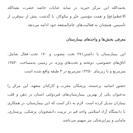
بحمدالله این مرکز خیریه در سایه عنایات خاصه حضرت بقیةالله
الاعظم(عج) و همت مؤمنین خیّر و نیکوکار، با گذشت بیش از نیم
قرن از
تأسیس، همچنان به فعالیت
های عام
المنفعه خود ادامه می
دهد.
معرفی بخش
ها و واحدهای بیمارستان
این بیمارستان با داشتن۲۷۱ تخت مصوب و ۱۷۰ تخت فعال شامل:
اتاق
های خصوصی، دوتخته و تخت
های ویژه، در زمینی به
مساحت ۱۳۵۳۰
مترمربع و با زیربنای ۱۴۲۵۰ مترمربع در ۳ طبقه واقع شده است.
حضور اساتید برجسته، پزشکان مجرب و کارکنان متعهد، این مرکز را
به
عنوان یکی از بهترین بیمارستان
های غیردولتی استان در ذهن و قلب
بیماران تبدیل کرده است. لازم به ذکر است که این بیمارستان، در همکاری
با دانشگاه آزاد اسلامی واحد قم در تربیت دانشجویان پزشکی، پرستاری،
مامایی و پیراپزشکی نیز سهیم می
باشد.