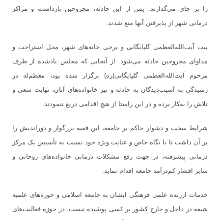
را بر جای می
گذارند. پس از این حادثه، مجروحین بازداشت و مراکز
درمانی شهر از پذیرفتن آنها منع شدند.
بیت آیت
الله
العظمی گلپایگانی و برخی خانه
های شهر، محل استراحت و
مداوای مجروحین حادثه می
شود. از آنجایی که مجلس یادشده از طرف
مرحوم آیت
الله
العظمی گلپایگانی(ره) برگزار شده بود، معظم
له در
رسیدگی به آسیب
دیدگان به حادثه و نیز خانواده
های آنان، نهایت سعی و
تلاش را به
کار برده و در این راستا از هیچ اقدامی دریغ ننمودند.
شرایط سخت و دشوار حاکم بر جامعه، این فقیه بزرگوار و دوراندیش را
بر آن داشت تا با نگاه خاص و عنایت ویژه خود نسبت به تأسیس یک مرکز
درمانی پیشرفته، در جهت رفع مشکلات درمانی خانواده
های روحانی و
سایر اقشار کم
درآمد جامعه اقدام نماید.
خدمات ارزنده علمی فرهنگی ایشان به جامعه اسلامی و حوزه
های علمیه
شیعه در داخل و خارج کشور بر کسی پوشیده نیست. در حوزه
فعالیت
های