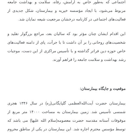
اجتماعی که به
طور خاص به آرامش، رفاه، سلامت و بهداشت جامعه
مربوط می
شود، با ایجاد مؤسسه خیریه و بیمارستان، شکل جدیدی از
فعالیت
های اجتماعی در کارنامه درخشان مرجعیت شیعه نمایان شد.
این اقدام ایشان چنان مؤثر بود که سالیان بعد، مراجع بزرگوار تقلید و
شخصیت
های روحانی را بر آن داشت تا با جرأت، پای از دامنه فعالیت
های
خاص حوزه دین فراتر گذاشته و با تأسیس مراکزی از این دست، موجبات
رشد بهداشت و سلامت جامعه را فراهم آورند.
موقعیت و جایگاه بیمارستان:
بیمارستان حضرت آیت
الله
العظمی گلپایگانی(ره) در سال ۱۳۴۶ هجری
شمسی تأسیس شد. زمین بیمارستان به مساحت ۱۴۰۰۰ متر مربع از
موقوفات آستانه مقدسه حضرت معصومه(سلام الله علیها) می باشد که
توسط مؤسس محترم اجاره شد. این بیمارستان در یکی از مناطق محروم