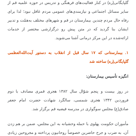
گلپایگانی(ره) در کنار فعالیت‌های فرهنگی و تدریس در حوزه علمیه قم از
سایر مسائل اجتماعی و نیازمندی‌های عمومی مردم غافل نبود؛ لذا برای
رفاه حال مردم چندین بیمارستان در قم و شهرهای مختلف به‌همّت و تدبیر
ایشان بنا گردید که در متن پیش رو درگزارشی مختصر از خدمات
ارائه‌شده در این مرکز درمانی آشنا می‌شوید.
۱. بیمارستانی که ۱۷ سال قبل از انقلاب به دستور آیت
الله
العظمی
گلپایگانی(ره) ساخته شد
انگیزه تأسیس بیمارستان:
در روز بیست و پنجم شوّال سال ۱۳۸۲ هجری قمری مصادف با دوم
فروردین ۱۳۴۲ هجری شمسی، سالگرد شهادت حضرت امام جعفر
صادق(ع) مجلس سوگواری در مدرسه فیضیه قم برگزار
شد.
مأموران حکومت پهلوی با حمله وحشیانه به این مجلس، ضمن بر هم زدن
آن، به ضرب و جرح حاضرین خصوصاً روحانیون پرداخته و مجروحین زیادی