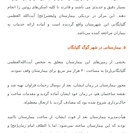
بسیار دقیق و جدیدی می باشند و قادرند تا کلیه اسکن
های روتین را انجام
دهند. این مرکز در نزدیکی بیمارستان ولیعصر(عج) آیت
الله العظمی
گلپایگانی این شهرستان واقع گردیده است و آماده ارائه خدمات به
بیماران مراجعه کننده می
باشد.
۵. بیمارستانی در شهر گوگد گلپایگان
بخشی از زمین
های این بیمارستان متعلق به شخص آیت
الله
العظمی
گلپایگانی(ره) به مساحت ۴۰ هزار متر مربع برای بیمارستان وقف نمودند.
مجوز بیمارستان در زمان ایشان، بعد از دوسال زحمات فراوان تهیه شد و
نقشه
ساختمان هم، در زمان خود ایشان آماده گردید و مقدمات ساخت و
خاک
برداری شروع شده بود که مصادف گردید با ارتحال معظم
له.
هیأت
مدیره بیمارستان بعد از فوت ایشان، از ساخت بیمارستان ناامید
بودند که این بیمارستان ساخته نمی
شود؛ اما با الطاف امام زمان(عج) و