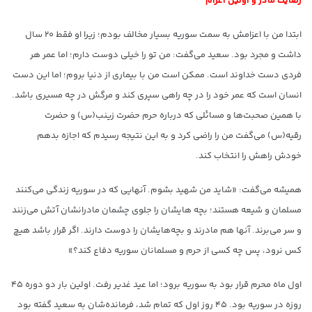
رضایت مادر و اولین اعزام
ابتدا من با اعزامش به سمت سوریه بسیار مخالف بودم؛ زیرا او فقط ۲۰ سال
داشت و مجرد بود. سعید می‌گفت: من تو را خیلی دوست دارم؛ اما عمر هر
فردی دست خداوند است. ممکن است من با بیماری از دنیا بروم؛ اما این دست
انسان است که عمر خود را در چه راهی سپری کند و مرگش در چه مسیری باشد.
با همین صحبت‌ها و مسائلی که درباره حرم حضرت زینب(س) و حضرت
رقیه(س) می‌گفت من را راضی کرد و به این نتیجه رسیدم که اجازه بدهم
خودش راهش را انتخاب کند.
همیشه می‌گفت: «شاید من شهید بشوم. آنهایی که در سوریه زندگی می‌کنند
مسلمان و شیعه هستند؛ بچه هایشان را جلوی چشمان مادرانشان آتش می‌زنند
و سر می‌برند. آنها هم مادرند و بچه‌هایشان را دوست دارند. اگر قرار باشد هیچ
کس نرود، پس چه کسی از حرم و مسلمانان سوریه دفاع کند؟»
اول ماه محرم قرار بود به سوریه برود؛ اما عید غدیر رفت. اولین بار دو دوره ۴۵
روزه در سوریه بود. ۴۵ روز اول که تمام شد، فرمانده‌شان به سعید گفته بود