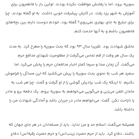
سوریه برود، اما با رفتنش موافقت نکرده بودند. اولین بار با فاطمیون برای
آموزش به شهر یزد رفت. در کارش پیشرفت خوبی داشت. به او گفته بودند: چرا
برای تبلیغ به جای بهتری نمی‌روی؟ گفته بود: خودم دوست دارم بین بچه‌های
فاطمیون باشم و به آنها خدمت کنم.
عاشق شهادت بود. تقریبا سال ۹۳ بود که بحث سوریه را مطرح کرد. به مدت
یک سال هر وقت از قم تماس می‌گرفت از مظلومیت شهدای مدافع حرم
می‌گفت. آن زمان صدا و سیما کمتر اخبار مدافعان حرم را پخش می‌کرد، اما
سعید هر شب به نحوی بحث سوریه را پیش می‌کشید که این مسائل را فراموش
نکنیم. تا اینکه یک شب برادرش گوشی را از او گرفت و گفت: چرا هر شب به
مامان تلفن می‌زنی و می‌گویی می‌خواهم به سوریه بروم، یک دفعه برو و مادر
را ناراحت نکن. گفت: می‌خواهم مادر در جریان باشد و آمادگی شهادت من را
داشته باشد.
همیشه می‌گفت: اسلام حد و مرز ندارد، باید از مسلمانان در هر جای جهان که
باشند، دفاع کرد. باید از حرم حضرت زینب(س) و حرم حضرت رقیه(س) دفاع