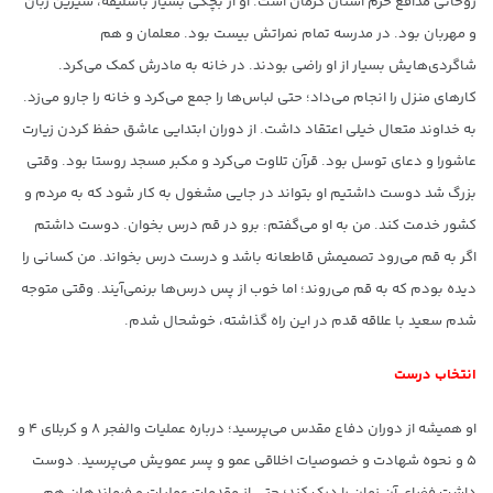
روحانی مدافع حرم استان کرمان است. او از بچگی بسیار باسلیقه، شیرین زبان
و مهربان بود. در مدرسه تمام نمراتش بیست بود. معلمان و هم
شاگردی‌هایش بسیار از او راضی بودند. در خانه به مادرش کمک می‌کرد.
کارهای منزل را انجام می‌داد؛ حتی لباس‌ها را جمع می‌کرد و خانه را جارو می‌زد.
به خداوند متعال خیلی اعتقاد داشت. از دوران ابتدایی عاشق حفظ کردن زیارت
عاشورا و دعای توسل بود. قرآن تلاوت می‌کرد و مکبر مسجد روستا بود. وقتی
بزرگ شد دوست داشتیم او بتواند در جایی مشغول به کار شود که به مردم و
کشور خدمت کند. من به او می‌گفتم: برو در قم درس بخوان. دوست داشتم
اگر به قم می‌رود تصمیمش قاطعانه باشد و درست درس بخواند. من کسانی را
دیده بودم که به قم می‌روند؛ اما خوب از پس درس‌ها برنمی‌آیند. وقتی متوجه
شدم سعید با علاقه قدم در این راه گذاشته، خوشحال شدم.
انتخاب درست
او همیشه از دوران دفاع مقدس می‌پرسید؛ درباره عملیات والفجر ٨ و کربلای ۴ و
۵ و نحوه شهادت و خصوصیات اخلاقی عمو و پسر عمویش می‌پرسید. دوست
داشت فضای آن زمان را درک کند؛ حتی از مقدمات عملیات و فرماندهان هم