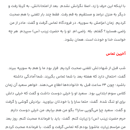
با اینکه این حرف را زد، اصلا نگرانش نشدم. بعد از امتحاناتش، به کربلا رفت و
دیگر به منزل نیامد و مستقیم به قم رفت. فقط چند بار تلفنی با هم صحبت
کردیم. زمان اعزامش به سوریه، در فرودگاه تماس گرفت و گفت: مادر از من
راضی هستید؟ گفتم: بله. راضی ام. تو را به حضرت زینب (س) سپردم. هر چه
خواست خدا و خودت است، همان بشود.
آخرین تماس
شب قبل از شهادتش تلفنی صحبت کردیم. قرار بود ما را هم به سوریه ببرند.
گفت: احتمال دارد که هفته بعد با شما تماس بگیرند، شما آمادگی داشته
باشید؛ چون ۲۴ ساعت قبل به خانواده‌ها اطلاع می‌دهند. خواهر سعید آن زمان
کلاس سوم ابتدایی بود. سعید او را خیلی دوست داشت و گفت که خیلی دلش
برای او تنگ شده. گفت: حتما سارا را با خودتان بیاورید. برادرش گوشی را گرفت
و گفت: سعید چرا می‌گویی سارا؟ بگو من هم بیایم، من خیلی دوست دارم
حرم حضرت زینب (س) را زیارت کنم. گفت: باید با فرمانده صحبت کنم. روز بعد
من مراسم زیارت عاشورا بودم که تماس گرفت و گفت: با فرمانده صحبت کردم