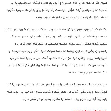
کنیم. اگر ما هم زمان امام حسین(ع) بودیم همراه ایشان می‌رفتیم. با این
صحبت‌ها و خواندن آیات قرآنی، توانست رضایتم را برای رفتن به سوریه بگیرد.
او به دنبال شهادت بود به همین خاطر به سوریه رفت.
یک بار که در مورد سوریه رفتن صحبت می‌کردیم گفت: من در شهرهای مختلف
دوست و آشناهای زیادی دارم، در قم درس خوانده‌ام، برای همین هم اگر
شهید شدم ممکن است برایم مراسم‌ مختلفی در شهرهای قم، کرمان و
رفسنجان بگیرند؛ در این برنامه‌ها حتما شرکت کنید. نگو پایم درد می‌کند و
نمی‌توانم بروم. وقتی دید من ناراحت شدم، گفت: من دارم با شما شوخی
می‌کنم، من که لیاقت شهادت را ندارم. اما بعد از شهادتش متوجه شدم این
حرف‌ها به نحوی وصیت بوده.
در راه مشهد که بودیم یک مداحی را مدام گوش می‌داد و به من هم می‌گفت:
گوش بده و یاد بگیر، شاید من هم رفتم و شهید شدم. مداحی این بود: منم
باید برم آره برم سرم بره…./ منم یه مادرم پسرم و دوسش دارم.