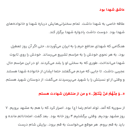
عاشق شهدا بود
علاقه خاصی به شهدا داشت. تمام سخنرانی‌هایش درباره شهدا و خانواده‌های
شهدا بود. دوست داشت یادواره شهدا برگزار کند.
هنگامی که شهدای مدافع حرم را به ایران می‌آوردند، حتی اگر آن روز تعطیل
بود، به هر نحوی خودش را به مراسم تشییع می‌رساند. خودش را روی تابوت
شهدا می‌انداخت، طوری که به سختی او را بلند می‌کردند. او در این مراسم حال
عجیبی داشت، تا جایی که مردم می‌گفتند حتما ایشان از خانواده شهدا هستند
و وقتی از او نسبتش را با شهید می‌پرسیدند می‌گفت: از دوستان شهید هستم.
«…وَ مِنْهُمْ مَنْ یَنْتَظِرُ…» و من از منتظران شهادت هستم
از سوریه که آمد، تولد امام رضا (ع) بود. اصرار کرد که با هم به مشهد برویم. ٧
روز مشهد بودیم. وقتی برگشتیم ۴ روز خانه بود. بعد گفت: امتحاناتم مانده و
باید به قم بروم. هر موقع می‌خواست به قم برود، برایش شام درست