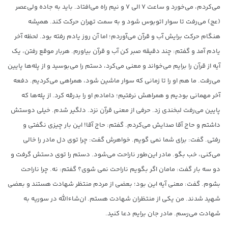
می‌کردم، می‌خورد و ساعت ۷ الی ۷ و نیم راه می‌افتاد. باید به جاده ولی‌عصر
(عج) می‌رفت تا سوار اتوبوس شود و به سمت تهران حرکت کند. همیشه
هنگام حرکت برایش آب و قرآن می‌آوردم؛ اما آن روز یادم رفته بود. لحظه آخر
یادم آمد و گفتم: چند دقیقه صبر کن آب و قرآن بیاورم. هربار موقع رفتن، یک
آیه از قرآن را برایم می‌خواند و معنی می‌کرد، دستم را می‌بوسید و از پله‌ها پایین
می‌رفت. ما هم او را تا زمانی که سوار ماشین شود، همراهی می‌کردیم. دفعه
آخر مهمانی بودیم و همراهش نرفتیم؛ دامادم او را بدرقه کرد. از پله‌ها که
پایین می‌رفت لبخندی زد. حرفی از معنی قرآن نزد. دلگیر شدم. خیلی دوستش
داشتم و حاج آقا صدایش می‌کردم. گفتم: حاج آقا! این بار چیزی نگفتی و
رفتی. گفت: برای شما نمی گویم. خواهرش گفت: چرا توی دل مادر را خالی
می‌کنی، خب بگو. مادر این‌طور ناراحت می‌شود. دستم را توی دستش گرفت و
دو سه بار گفت: مامان اگر بگویم ناراحت نمی شوی؟ گفتم: نه. چرا ناراحت
بشوم. گفت: معنی آیه این بود؛ بعضی از مردم منتظر شهادت هستند و بعضی
شهید شدند. من یکی از منتظران شهادت هستم. ان‌شاءالله در سوریه به
شهادت می‌رسم. مادر جان برایم دعا کنید.