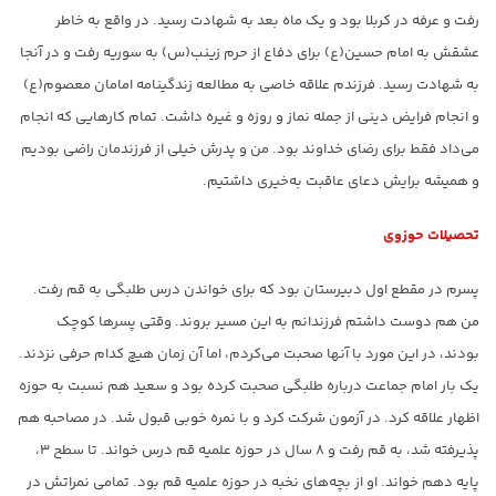
رفت و عرفه در کربلا بود و یک ماه بعد به شهادت رسید. در واقع به خاطر
عشقش به امام حسین(ع) برای دفاع از حرم زینب(س) به سوریه رفت و در آنجا
به شهادت رسید. فرزندم علاقه خاصی به مطالعه زندگینامه امامان معصوم(ع)
و انجام فرایض دینی از جمله نماز و روزه و غیره داشت. تمام کارهایی که انجام
می‌داد فقط برای رضای خداوند بود. من و پدرش خیلی از فرزندمان راضی بودیم
و همیشه برایش دعای عاقبت به‌خیری داشتیم.
تحصیلات حوزوی
پسرم در مقطع اول دبیرستان بود که برای خواندن درس طلبگی به قم رفت.
من هم دوست داشتم فرزندانم به این مسیر بروند. وقتی پسرها کوچک
بودند، در این مورد با آنها صحبت می‌کردم، اما آن زمان هیچ کدام حرفی نزدند.
یک بار امام جماعت درباره طلبگی صحبت کرده بود و سعید هم نسبت به حوزه
اظهار علاقه کرد. در آزمون شرکت کرد و با نمره خوبی قبول شد. در مصاحبه هم
پذیرفته شد، به قم رفت و ۸ سال در حوزه علمیه قم درس خواند. تا سطح ۳،
پایه دهم خواند. او از بچه‌های نخبه در حوزه علمیه قم بود. تمامی نمراتش در