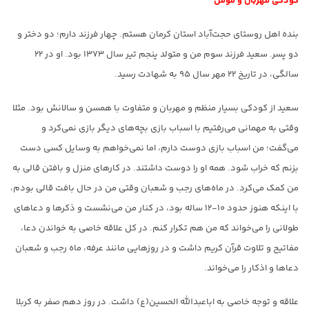
کودکی مهربان و مومن
بنده اهل روستای حجت‌آباد استان کرمان هستم. چهار فرزند دارم؛ دو دختر و
دو پسر. سعید فرزند سوم من و متولد پنجم تیر سال ۱۳۷۳ بود. او در ۲۲
سالگی، در تاریخ ۲۲ مهر سال ۹۵ به شهادت رسید.
سعید از کودکی بسیار منظم و مهربان و متفاوت با همسن و سالانش بود. مثلا
وقتی به مهمانی می‌رفتیم با اسباب بازی بچه‌های دیگر بازی نمی‌کرد و
می‌گفت؛ من اسباب بازی دوست دارم، اما نمی‌خواهم به وسایل کسی دست
بزنم که خراب شود. همه او را دوست داشتند. در کارهای منزل و بافتن قالی به
من کمک می‌کرد. در ماه‌های رجب و شعبان وقتی من در حال بافت قالی بودم،
با اینکه هنوز حدود ۱۰-۱۲ ساله بود، در کنار من می‌نشست و ذکرها و دعاهای
طولانی را می‌خواند که من هم تکرار کنم. در کل علاقه خاصی به خواندن دعا،
مفاتیح و تلاوت قرآن کریم داشت و در روزهایی مانند عرفه، ماه رجب و شعبان
دعاها و اذکار را می‌خواند.
علاقه و توجه خاصی به اباعبدالله الحسین(ع) داشت. در روز دهم صفر به کربلا