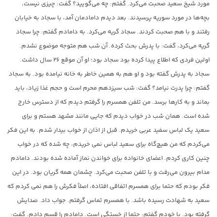
مورد شیخ سعید صحبت می‌کرد. گفتم: چه می‌گویید؟ گفت: چیزی نیست،
بچه‌ها در مورد سوریه پرسیدند. بعد دیدم دامادمان آمد، با سجاد به خیابان
رفتند و با هم صحبت کردند. سجاد گریه می‌کرد. به دامادم گفتم: چرا سجاد
گریه می‌کرد، گفت: با پدرش بحث کرده. آن شب هم متوجه موضوع نشدم.
اولین فردی که اطلاع پیدا کرده بود سجاد بود؛ او آن موقع ۲۶ سال داشت.
سجاد به پدرش گفته بود و او هم به همین خاطر به خانه نیامده بود. به سجاد
گفتم: چرا پدرت نیامد؟ گفت: شب سیزدهم محرم است و حجم غذا زیاد، باید
بماند و به کارها برسد. من تلفن همسرم را گرفتم دیدم که از دسترس خارج
شده است. همان شب در خواب دیدم که جایی مانند مشهد هستم و برای
سعید یک لباس سفید عربی خریدم. قبل از اذان از خواب بیدار شدم. به این فکر
می‌کردم که من هیچ‌گاه برای سعید لباس نمی خریدم، چه شده که در خواب
چنین کاری کردم. اعضای خانواده‌ برای خواندن نماز آماده شده بودند. دامادم
مدام بیرون می‌رفت و با تلفن صحبت می‌کرد. چشمان همه گریان بود. در این
فکر بودم که حتما برای همسرم اتفاقی افتاده، اصلاً فکرش را هم نمی کردم که
سعید به شهادت رسیده باشد. با همسرم تماس گرفتم. جواب داد. صدایش
گرفته بود. با خودم گفتم: حتما از خستگی است. دامادم را قسم دادم. گفت: