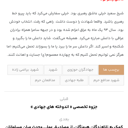
شیخ سعید خیلی عاشق رهبری بود. خیلی سفارش می‌کرد که باید پیرو خط
رهبری باشید. واقعا شهادت را دوست داشت. راهی که رفت، انتخاب خودش
بود. سال ۹۴ یک ماه به عراق اعزام شده بود و در جبهه سامرا ‌همراه برادران
عراقی با داعش مبارزه می‌کرد. همیشه می‌گفت: شاید داعش ما را بگیرد و
شکنجه و اسیر کند. اگر داعش سر ما را ببرد یا ما را بسوزاند تحمل می‌کنیم؛ اما
هرگز نمی توانیم تحمل کنیم که به چهارده معصوم(ع) جسارت و اهانت کنند.
برچسب ها
جهادگران حوزوی
شهید
شهید بیاضی زاده
شهید مدافع حرم
طلبه جهادی
مدافعان حرم
قبلی
جزوه تخصصی « اندوخته های جهادی »
بعدی
کمک به زلزله‌زدگان هرمزگان، از مصادیق عملی وحدت میان مسلمانان