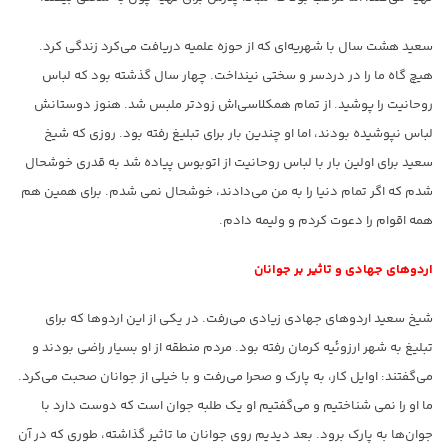
سعید هشت سال با شهریه‌ای که از حوزه علمیه دریافت می‌کرد زندگی کرد.
هیچ گاه ما را در دردسر و سختی نینداخت. چهار سال گذشته بود که لباس
روحانیت را پوشید. از تمام همکلاسی‌اش زودتر ملبس شد. هنوز دوستانش
لباس نپوشیده بودند، اما او چندین بار برای تبلیغ رفته بود. روزی که شیخ
سعید برای اولین بار با لباس روحانیت از اتوبوس پیاده شد به قدری خوشحال
شدم که اگر تمام دنیا را به من می‌دادند، خوشحال نمی شدم. برای همین هم
همه اقوام را دعوت کردم و ولیمه دادم.
اردوهای جهادی و تاثیر بر جوانان
شیخ سعید اردوهای جهادی زیادی می‌رفت. در یکی از این اردوها که برای
تبلیغ به شهر ارزوئیه کرمان رفته بود. مردم منطقه از او بسیار راضی بودند و
می‌گفتند: اوایل کار، به پارک و صحرا می‌رفت و با خیلی از جوانان صحبت می‌کرد.
ما او را نمی شناختیم و می‌گفتیم او یک طلبه جوان است که دوست دارد با
جوان‌ها به پارک برود. بعد دیدیم روی جوانان ما تاثیر گذاشته، طوری که در آن