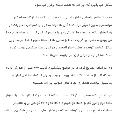
شکل می پذیرد که این امر به همت مردم برگزار می شود.
حجت الاسلام لواسانی خاطر نشان ساخت: ما در یک محله از ۱۲۲ محله قم
توانستیم بدون لغزش ترک کنندگان به مواد مخدر را با همراهی معنویات در
زندگیشان نگه بداریم و ما آمادگی این را داریم که این کار را در محله های دیگر
نیز رونق ببخشیم و اگر یک محله را تبدیل به ۱۰ محله کنیم قطعا امر مطلوبی
شکل خواهد گرفت و هیئت احرار الحسین در این راستا مبلغینی تربیت کرده
است، اما فراتر کار کردن این امر نیازمند هزینه است.
وی در ادامه تصریح کرد: ما در موضع پیشگیری قریب ۲۰۰ طلبه را آموزش داده
ایم که تنها از ظرفیت ۳۰ طلبه بهره می بریم و برای استفاده از این توان و
پتانسیل نیازمند همکاری نهاد های متولی این امر هستیم.
فرمانده پایگاه بسیج بصائر گفت: در اردوگاه کرامت در ۷ استان طلاب را آموزش
داده ایم و این کار را ادامه خواهیم داد که حدود ۴۰ گواهی برای طلاب از
معاونت تبلیغ مجوز آن را گرفته ایم که در بخش های درمان و پیشگیری صیانت