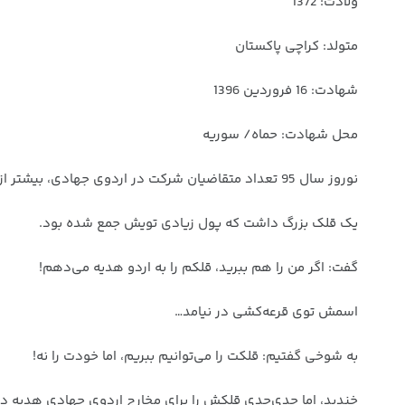
ولادت: 1372
متولد: کراچی پاکستان
شهادت: 16 فروردین 1396
محل شهادت: حماه/ سوریه
نوروز سال 95 تعداد متقاضیان شرکت در اردوی جهادی، بیشتر از ظرفیت بود؛ مجبور بودیم قرعه‌کشی کنیم…
یک قلک بزرگ داشت که پول زیادی تویش جمع شده بود.
گفت: اگر من را هم ببرید، قلکم را به اردو هدیه می‌دهم!
اسمش توی قرعه‌کشی در نیامد…
به شوخی گفتیم: قلکت را می‌توانیم ببریم، اما خودت را نه!
خندید، اما جدی‌جدی قلکش را برای مخارج اردوی جهادی هدیه دا