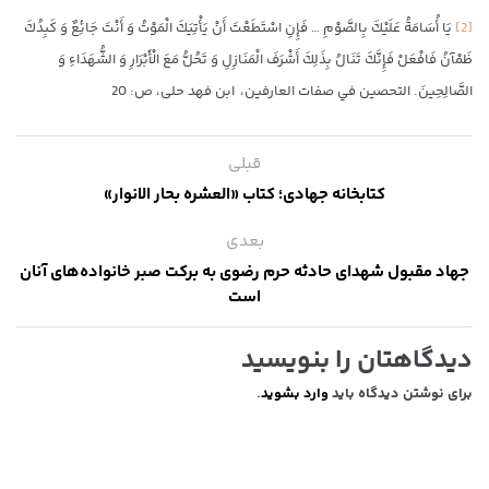
[2]
يَا أُسَامَةُ عَلَيْكَ بِالصَّوْمِ‏ … فَإِنِ اسْتَطَعْتَ أَنْ يَأْتِيَكَ الْمَوْتُ وَ أَنْتَ جَائِعٌ وَ كَبِدُكَ
ظَمْآنُ فَافْعَلْ فَإِنَّكَ تَنَالُ بِذَلِكَ أَشْرَفَ الْمَنَازِلِ وَ تَحُلُّ مَعَ الْأَبْرَارِ وَ الشُّهَدَاءِ وَ
الصَّالِحِينَ. التحصين في صفات العارفين، ابن فهد حلى، ص: 20
قبلی
کتابخانه جهادی؛ کتاب «العشره بحار الانوار»
بعدی
جهاد مقبول شهدای حادثه حرم رضوی به برکت صبر خانواده‌‎های آنان
است
دیدگاهتان را بنویسید
برای نوشتن دیدگاه باید
وارد بشوید
.