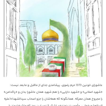
عاشورای خونین 1373 حرم رضوی، پیشامدی جدای از ماقبل و مابعد نیست؛
«شهید اصلانی» و «شهید دارایی» را هم شهید همان عاشورا بدان و «پاکدامن»
را مجروح همان معرکه. همانگونه که همه‌شان را جزو اصحاب سیدالشهداء(علیه
السلام) میخوانی. مأموریت رزمنده‌ی لشکر 5 نصر این بود که حاشیه اروند را