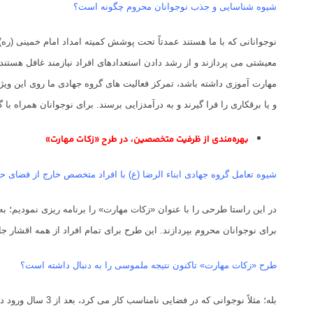
شیوه شناسایی و جذب نوجوانان محروم چگونه است؟
نوجوانانی که با ما هستند عمدتاً تحت پوشش کمیته امداد امام خمینی (ر
معیشتی می پردازند و از رشد دادن استعدادهای افراد نیازمند غافل هستند
مهارت آموزی داشته باشد، تمرکز فعالیت های گروه جهادی ما روی این ویژ
و یا برقکاری را فرا گیرند و به درآمدزایی برسند.
برای نوجوانان همراه با گروه و جهت 
بهره‌مندی از ظرفیت متخصصین، در طرح «زکات مهارت»
شیوه تعامل گروه جهادی ابناء الرضا (ع) با افراد متخصص خارج از فضای 
در این راستا طرحی را با عنوان «زکات مهارت» را برنامه ریزی نمودیم؛ 
برای نوجوانان محروم بپردازند.
این طرح برای تمام افراد از همه اقشار جا
طرح «زکات مهارت» تاکنون نتیجه ملموسی را به دنبال داشته است؟
بله؛ مثلاً نوجوانی که در فضایی نامناسب کار می کرد، بعد از 3 سال ورود در مجموعه ابناء الرضا (ع)، وارد حوزه علمیه شده و در حال حاضر به فعالیت های رسانه ای می پردازد.