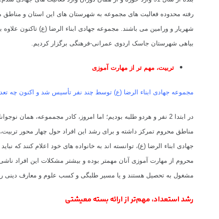
رفته محدوده فعالیت های مجموعه به شهرستان های این استان و مناطق
شهریار و ورامین می باشند.
مجموعه جهادی ابناء الرضا (ع) تاکنون علاوه
بیاهی شهرستان جاسک اردوی عمرانی-فرهنگی برگزار کردیم.
تربیت، مهم تر از مهارت آموزی
مجموعه جهادی ابناء الرضا (ع) توسط چند نفر تأسیس شد و اکنون چه تعد
در ابتدا 2 نفر و هردو طلبه بودیم؛ اما امروز، کادر مجمموعه، همان نوجوانانی هستند که 8 سال پیش با ما در فضای جهادی ورود پیدا کردند و در حال حاضر دانشجو یا طلبه هستند.
مناطق محروم تمرکز داشته و برای رشد این افراد حول چهار محور تربیت،
جهادی ابناء الرضا (ع)، توانسته اند به خانواده های خود اعلام کنند که نب
محروم از مهارت آموزی آنان مهمتر بوده و بیشتر مشکلات این افراد ناش
مشغول به تحصیل هستند و یا مسیر طلبگی و کسب علوم و معارف دینی را 
رشد استعداد، مهم‌تر از ارائه بسته‌ معیشتی