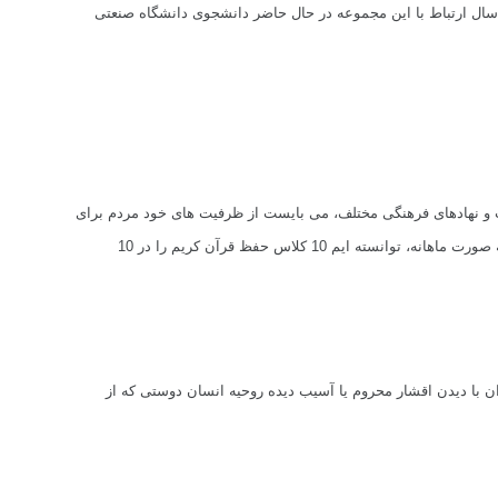
سال ارتباط با این مجموعه در حال حاضر دانشجوی دانشگاه صنعتی
ت و نهادهای فرهنگی مختلف، می بایست از ظرفیت های خود مردم برای
در این راستا طرح هایی مانند: «همدلی» و «زکات مهارت» را اجرایی کردیم؛ در طرح همدلی با مشارکت های مالی مردمی به صورت ماهانه، توانسته ایم 10 کلاس حفظ قرآن کریم را در 10
 با دیدن اقشار محروم یا آسیب دیده روحیه انسان دوستی که از