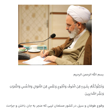
بسم الله الرحمن الرحیم
وَلَنَبْلُوَنَّکُمْ بِشَیْءٍ مِّنَ الْخَوفْ وَالْجُوعِ وَنَقْصٍ مِّنَ الأَمَوَالِ وَالأنفُسِ وَالثَّمَرَاتِ
وَبَشِّرِ الصَّابِرِینَ
وقوع طوفان و سیل در کشور مسلمان لیبی که منجر به جان باختن و جراحت