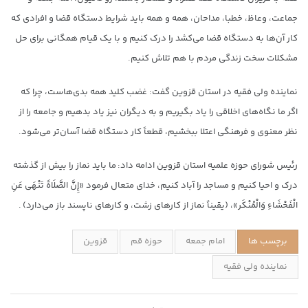
جماعت، وعاظ، خطبا، مداحان، همه و همه باید شرایط دستگاه قضا و افرادی که
کار آن‌ها به دستگاه قضا می‌کشد را درک کنیم و با یک قیام همگانی برای حل
مشکلات سخت زندگی مردم با هم تلاش کنیم.
نماینده ولی فقیه در استان قزوین گفت: غضب کلید همه بدی‌هاست، چرا که
اگر ما نگاه‌های اخلاقی را یاد بگیریم و به دیگران نیز یاد بدهیم و جامعه را از
نظر معنوی و فرهنگی اعتلا ببخشیم، قطعاً کار دستگاه قضا آسان‌تر می‌شود.
رئیس شورای حوزه علمیه استان قزوین ادامه داد: ما باید نماز را بیش از گذشته
درک و احیا کنیم و مساجد را آباد کنیم، خدای متعال فرمود «إِنَّ الصَّلَاةَ تَنْهَی عَنِ
الْفَحْشَاءِ وَالْمُنْکَر»، (یقیناً نماز از کارهای زشت، و کارهای ناپسند باز می‌دارد) .
برچسب ها
امام جمعه
حوزه قم
قزوین
نماینده ولی فقیه