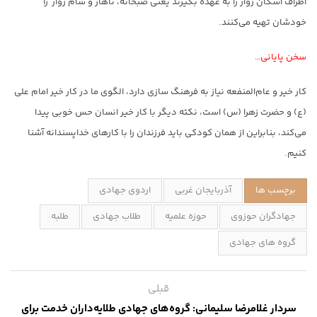
اطراف اسکان زوار را به عهده بگیرند یعنی صبحانه، ناهار و شام زوار را
خودشان تهیه می‌کنند.
سخن پایانی…
کار خیر و عام‌المنفعه نیاز به فرهنگ سازی دارد، الگوی ما در کار خیر امام علی
(ع) و حضرت زهرا (س) است، نکته دیگر با کار خیر انسان حس خوبی پیدا
می‌کند، بنابراین از همان کودکی باید فرزندان را با کارهای خداپسندانه آشنا
کنیم.
برچسب ها
آذربایجان غربی
اردوی جهادی
جهادگران حوزوی
حوزه علمیه
طلاب جهادی
طلبه
گروه های جهادی
قبلی
سردار غلامرضا سلیمانی: گروه‌های جهادی طلایه‌داران خدمت برای