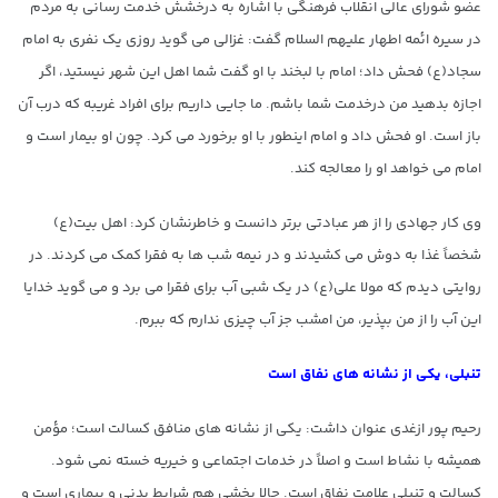
عضو شورای عالی انقلاب فرهنگی با اشاره به درخشش خدمت رسانی به مردم
در سیره ائمه اطهار علیهم السلام گفت: غزالی می گوید روزی یک نفری به امام
سجاد(ع) فحش داد؛ امام با لبخند با او گفت شما اهل این شهر نیستید، اگر
اجازه بدهید من درخدمت شما باشم. ما جایی داریم برای افراد غریبه که درب آن
باز است. او فحش داد و امام اینطور با او برخورد می کرد. چون او بیمار است و
امام می خواهد او را معالجه کند.
وی کار جهادی را از هر عبادتی برتر دانست و خاطرنشان کرد: اهل بیت(ع)
شخصاً غذا به دوش می کشیدند و در نیمه شب ها به فقرا کمک می کردند. در
روایتی دیدم که مولا علی(ع) در یک شبی آب برای فقرا می برد و می گوید خدایا
این آب را از من بپذیر، من امشب جز آب چیزی ندارم که ببرم.
تنبلی، یکی از نشانه های نفاق است
رحیم پور ازغدی عنوان داشت: یکی از نشانه های منافق کسالت است؛ مؤمن
همیشه با نشاط است و اصلاً در خدمات اجتماعی و خیریه خسته نمی شود.
کسالت و تنبلی علامت نفاق است. حالا بخشی هم شرایط بدنی و بیماری است و