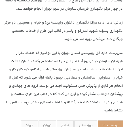
زمانی در ادامه بیان کرد: این طرح در استان تهران در روزهای پنجشنبه و جمعه
در چهار مرکز نگهداری فرزندان سازمان در شهر تهران انجام خواهد شد.
زمانی ادامه داد: مراکز نگهداری دختران ولیعصر(عج) و خیام و همچنین دو مرکز
نگهداری پسرانه شهید اندرزگو و یاسر در قالب این طرح از خدمات تخصصی
رایگان دندانپزشکی بهره مند می شوند.
سرپرست اداره کل بهزیستی استان تهران با این توضیح که هفتاد نفر از
فرزندان سازمان در دو روز آینده از این طرح استفاده می‌کنند، اذعان داشت:
این خدمات به جامعه مخاطبین سازمان بهزیستی شامل ایتام، کودکان کار و
خیابان، معلولین، سالمندان و معتادین بهبود یافته ارائه می شود که قبل از
انجام هر کاری از پذیرش حس مسئولیت اجتماعی توسط گروه های جهادی و
پزشکان داوطلب تشکر کرده و آرزو می کنم که در قالب این طرح، سلامت و
شادابی افراد استفاده کننده بازگشته و شاهد جامعه‌ای هدفی پویا، سالم و با
نشاط باشیم.
برچسب ها
بهزیستی
تبلیغ
تهران
جهاد